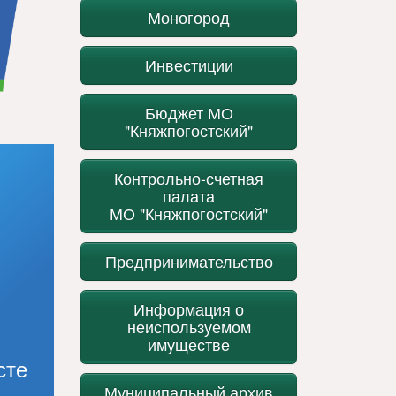
Моногород
Инвестиции
Бюджет МО
"Княжпогостский"
Контрольно-счетная
палата
МО "Княжпогостский"
Предпринимательство
Информация о
неиспользуемом
имуществе
сте
Муниципальный архив