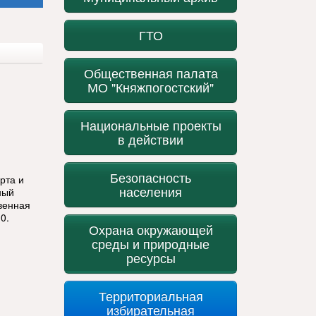
ГТО
Общественная палата
МО "Княжпогостский"
Национальные проекты
в действии
Безопасность
рта и
населения
ный
венная
0.
Охрана окружающей
среды и природные
ресурсы
Территориальная
избирательная