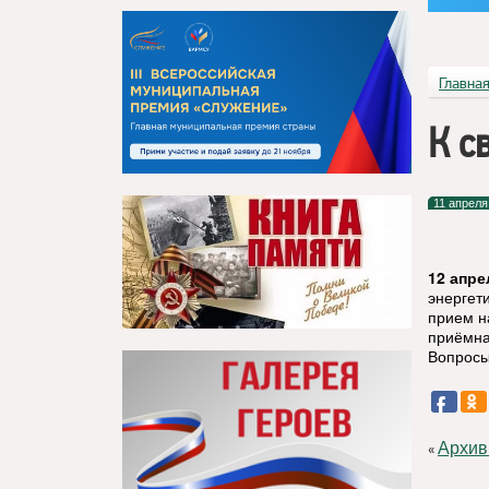
Главна
К с
11 апреля
12 апре
энергет
прием н
приёмная
Вопросы
Архив
«