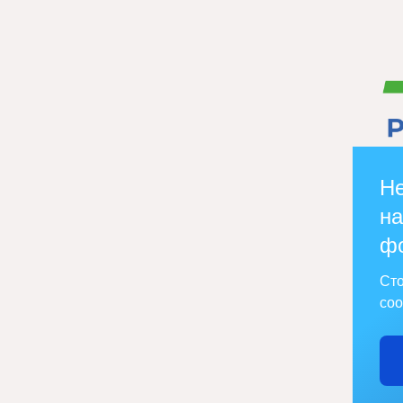
Не
на
ф
Сто
соо