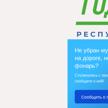
Не убран му
на дороге, н
фонарь?
Столкнулись с пр
сообщите о ней!
Сообщить о 