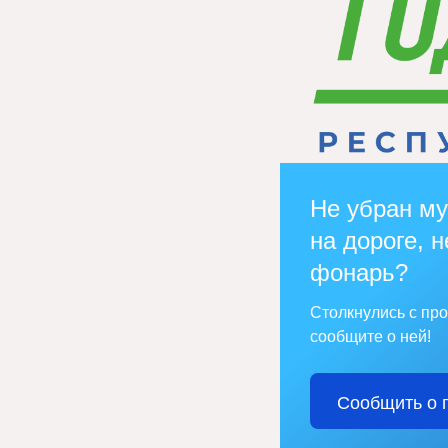
Не убран му
на дороге, н
фонарь?
Столкнулись с пр
сообщите о ней!
Сообщить о 