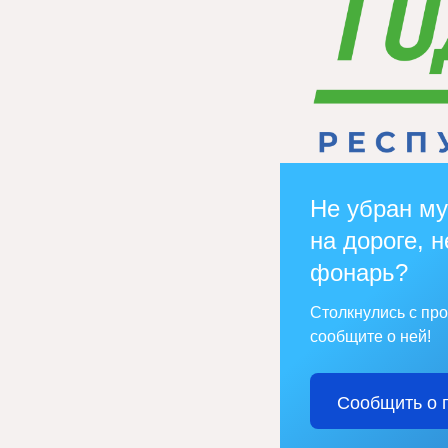
Не убран му
на дороге, н
фонарь?
Столкнулись с пр
сообщите о ней!
Сообщить о 