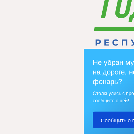
Не убран му
на дороге, н
фонарь?
Столкнулись с пр
сообщите о ней!
Сообщить о 