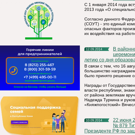
С 1 января 2014 года вс
2013 года «О специально
Согласно данного Федера
(СОУТ) - это единый ком
опасных факторов произв
их воздействия на работн
В районном доме культуры 11 сентября 2014 года состоялась
12.09.2014
церемони
летию со дня образов
В связи с тем, что 16 ав
большинство награждаемы
было принято решение о
Награды от Государствен
власти республики, знак
от района землякам вру
Надежда Туркина и руко
«Княжпогостский» Вячесл
22 июня 2012 года Указом Президента Российской Федерации
10.09.2014
№ 879 Ти
Президенте РФ по за