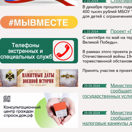
Спортив
2.10.2014
В декабре прошлого год
400 тысяч рублей МБОУ 
для детей с ограничения
Проект 
1.10.2014
С сентября по май на те
Великой Победы».
В рамках этого проекта 
Отечественной войны 19
торжественной обстановк
Принять участие в прое
Министерство экономического развития Республики Коми
29.09.2014
сообщает
государственных услу
Министерство экономического развития Республики Коми
29.09.2014
сообщает
налоговые каникулы 