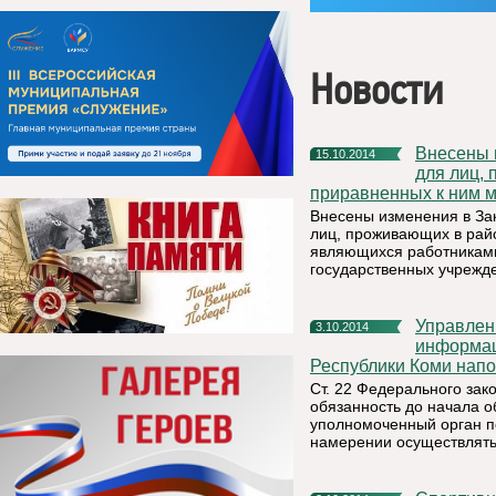
Новости
Внесены изменения в Закон РК «О гарантиях и компенсациях
15.10.2014
для лиц,
приравненных к ним м
Внесены изменения в За
лиц, проживающих в райо
являющихся работниками
государственных учрежд
Управление Федеральной службы по надзору в сфере связи,
3.10.2014
информац
Республики Коми нап
Ст. 22 Федерального за
обязанность до начала 
уполномоченный орган п
намерении осуществлять