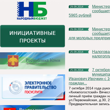
Министерство экономического развития Республики Коми
29.09.2014
сообщает 
5965 рублей
Министерство экономического развития Республики Коми
29.09.2014
сообщает,
для молодых предпри
Налоговая служба проводит Дни открытых дверей для
25.09.2014
налогопл
7 октября 2014 года руководитель администрации
25.09.2014
муниципа
Иванович Ивочкин с 1
граждан...
7 октября 2014 года ру
«Княжпогостский» Вячесл
личный приём граждан н
ул.Первомайская, д.30, 2
Предварительная запись