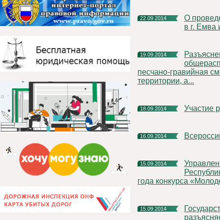
О проведении Всероссийского Дня бега «Кросс Наций 2014»
22.09.2014
в г. Емва
Разъяснение порядка использования
19.09.2014
общерасп
песчано-гравийная см
территории, а...
Участие
18.09.2014
Всеросс
16.09.2014
Управление государственной гражданской службы
15.09.2014
Республи
года конкурса «Молоде
Государственная инспекция труда в Республике Коми
15.09.2014
разъясня