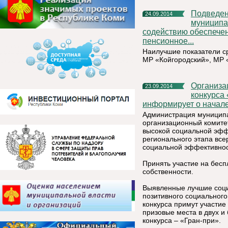
Подведены промежуточные итоги конкурса «Лучшее
24.09.2014
муниципа
содействию обеспечен
пенсионное...
Наилучшие показатели с
МР «Койгородский», МР 
Организационный комитет по проведению республиканского
23.09.2014
конкурса
информирует о начале
Администрация муниципал
организационный комите
высокой социальной эфф
регионального этапа все
социальной эффективнос
Принять участие на бесп
собственности.
Выявленные лучшие соци
позитивного социальног
конкурса примут участие
призовые места в двух 
конкурса – «Гран-при».