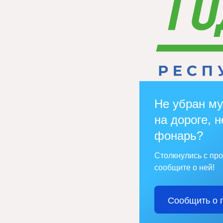
Не убран му
на дороге, н
фонарь?
Столкнулись с пр
сообщите о ней!
Сообщить о 