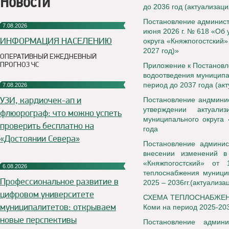
Новости
до 2036 год (актуализаци
Постановление админист
7.08.2026
июня 2026 г. № 618 «Об
ИНФОРМАЦИЯ НАСЕЛЕНИЮ
округа «Княжпогостский»
2027 год)»
ОПЕРАТИВНЫЙ ЕЖЕДНЕВНЫЙ
ПРОГНОЗ ЧС
Приложение к Постановл
водоотведения муниципал
период до 2037 года (ак
7.08.2026
УЗИ, кардиочек-ап и
Постановление андминис
утверждении актуали
флюорограф: что можно успеть
муниципального округа 
проверить бесплатно на
года
«Достоянии Севера»
Постановление админи
внесении изменений в
«Княжпогостский» о
6.08.2026
теплоснабжения муницип
Профессиональное развитие в
2025 – 2036гг.(актуализа
цифровом университете
СХЕМА ТЕПЛОСНАБЖЕНИЯ 
муниципалитетов: открываем
Коми на период 2025-2036
новые перспективы
Постановление админи