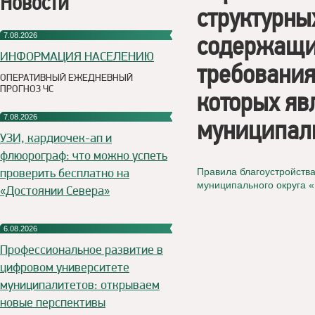
Новости
структурны
содержащи
7.08.2026
ИНФОРМАЦИЯ НАСЕЛЕНИЮ
требования
ОПЕРАТИВНЫЙ ЕЖЕДНЕВНЫЙ
ПРОГНОЗ ЧС
которых яв
7.08.2026
муниципаль
УЗИ, кардиочек-ап и
флюорограф: что можно успеть
проверить бесплатно на
Правила благоустройств
муниципального округа 
«Достоянии Севера»
6.08.2026
Профессиональное развитие в
цифровом университете
муниципалитетов: открываем
новые перспективы