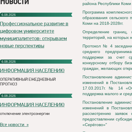
Новости
района Республики Коми 
Программа комплексного
6.08.2026
образования сельского 
Профессиональное развитие в
Коми на 2018-2028гг.
цифровом университете
Определение границ,
муниципалитетов: открываем
территорий, на которых 
новые перспективы
Протокол № 4 заседани
среднего предприним
поддержки за счет с
6.08.2026
конкурсному отбору биз
граждан, желающих откр
ИНФОРМАЦИЯ НАСЕЛЕНИЮ
Постановление админист
ОПЕРАТИВНЫЙ ЕЖЕДНЕВНЫЙ
изменений в Постановл
ПРОГНОЗ
17.03.2017г. № 14 «О
поддержка малого и сред
6.08.2026
Постановление админист
ИНФОРМАЦИЯ НАСЕЛЕНИЮ
изменений в Постанов
отключение электроэнергии
рассмотрению заявок 
предоставлении субсиди
Все новости »
«Серёгово»"