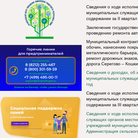
Сведения о ходе исполне
муниципальных служащих
содержании за
II
квартал 
Заключение государстве
проведению ремонта авт
Муниципальный контракт
обочин, нанесению покры
металлического барьера,
ремонт дорожных знаков,
дорога Серегово – Кошки 
Сведения о доходах, об 
муниципальных служащих
год
Сведения о ходе исполне
муниципальных служащих
содержании за
III
квартал
Сведения о ходе исполн
служащих органов местн
учреждений муниципально
Администрация сельского