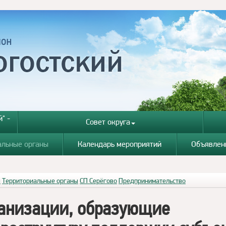
" -
Совет округа
альные органы
Календарь мероприятий
Объявлен
я
Территориальные органы
СП Серёгово
Предпринимательство
анизации, образующие