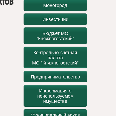
ктов
Моногород
Инвестиции
Бюджет МО
"Княжпогостский"
Контрольно-счетная
палата
МО "Княжпогостский"
Предпринимательство
Информация о
неиспользуемом
имуществе
Муниципальный архив