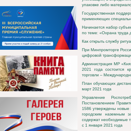
упаковке либо материал
Государственная поддерж
применяющих специальн
Н
ачинается набор субъе
по теме: «Охрана труда 
Как открыть службу риту
При Минпромторге Росси
цифровой трансформаци
Администрация МР «Княж
2021 года состоится к
торговли – Международн
План обучающих дистанц
март 2021 года
Управление Роспотр
Постановлением Правите
1586 утверждены новые 
городским наземным эл
содержат необходимые т
с 1 января 2021 года