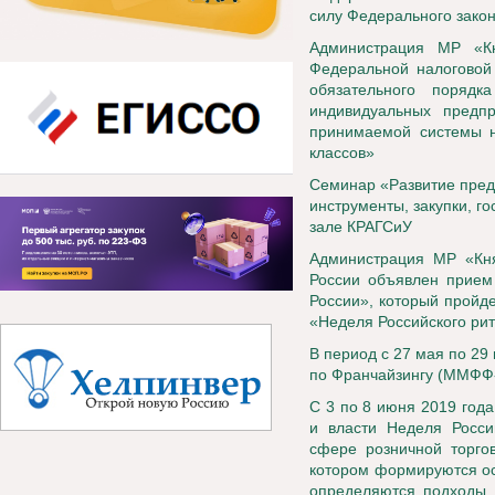
силу Федерального закон
Администрация МР «Кн
Федеральной налоговой 
обязательного поряд
индивидуальных предпр
принимаемой системы н
классов»
Семинар «Развитие пред
инструменты, закупки, го
зале КРАГСиУ
Администрация МР «Кня
России объявлен прием 
России», который пройд
«Неделя Российского рит
В период с 27 мая по 2
по Франчайзингу (ММФФ-2
С 3 по 8 июня 2019 год
и власти Неделя Росси
сфере розничной торгов
котором формируются ос
определяются подходы г