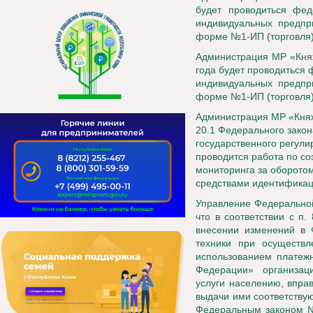
будет проводиться фед
индивидуальных предпр
форме №1-ИП (торговля
Администрация МР «Княж
года будет проводиться
индивидуальных предпр
форме №1-ИП (торговля
Администрация МР «Княжп
20.1 Федерального закон
государственного регули
проводится работа по с
мониторинга за оборото
средствами идентификац
Управление Федеральной
что в соответствии с п
внесении изменений в 
техники при осуществл
использованием платежн
Федерации» организац
услуги населению, впра
выдачи ими соответствую
Федеральным законом № 