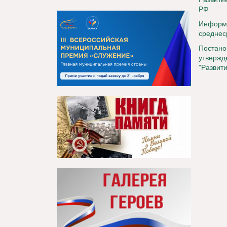
РФ
Информа
среднес
Постан
утвержд
"Развит