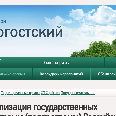
" -
Совет округа
альные органы
Календарь мероприятий
Объявлен
я
Территориальные органы
СП Серёгово
Предпринимательство
лизация государственных