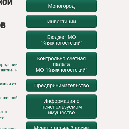
кой
Моногород
Инвестиции
ов
Бюджет МО
"Княжпогостский"
Контрольно-счетная
палата
ерждении
МО "Княжпогостский"
звитие и
акции от
Предпринимательство
ственной
Информация о
неиспользуемом
имуществе
от 5
ие
Муниципальный архив
регионах