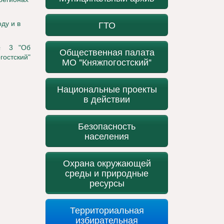
ГТО
ду и в
 № 3 "Об
Общественная палата
остский"
МО "Княжпогостский"
Национальные проекты
в действии
Безопасность
населения
Охрана окружающей
среды и природные
ресурсы
Территориальная
избирательная