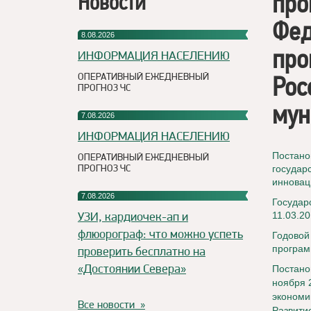
про
Новости
Фед
8.08.2026
про
ИНФОРМАЦИЯ НАСЕЛЕНИЮ
ОПЕРАТИВНЫЙ ЕЖЕДНЕВНЫЙ
Рос
ПРОГНОЗ ЧС
мун
7.08.2026
ИНФОРМАЦИЯ НАСЕЛЕНИЮ
Постано
ОПЕРАТИВНЫЙ ЕЖЕДНЕВНЫЙ
ПРОГНОЗ ЧС
государ
инновац
7.08.2026
Государ
УЗИ, кардиочек-ап и
11.03.20
флюорограф: что можно успеть
Годово
програм
проверить бесплатно на
«Достоянии Севера»
Постано
ноября 
экономи
Все новости »
Развити