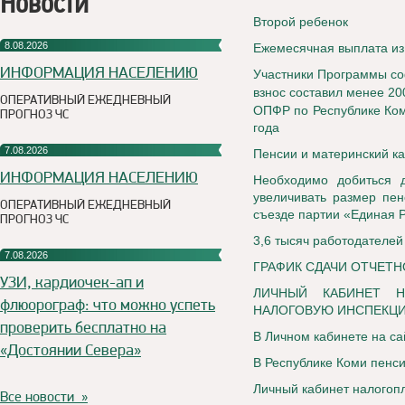
Новости
Второй ребенок
8.08.2026
Ежемесячная выплата из
ИНФОРМАЦИЯ НАСЕЛЕНИЮ
Участники Программы со
взнос составил менее 20
ОПЕРАТИВНЫЙ ЕЖЕДНЕВНЫЙ
ОПФР по Республике Ком
ПРОГНОЗ ЧС
года
7.08.2026
Пенсии и материнский ка
ИНФОРМАЦИЯ НАСЕЛЕНИЮ
Необходимо добиться д
увеличивать размер пен
ОПЕРАТИВНЫЙ ЕЖЕДНЕВНЫЙ
съезде партии «Единая 
ПРОГНОЗ ЧС
3,6 тысяч работодателей
7.08.2026
ГРАФИК СДАЧИ ОТЧЕТН
УЗИ, кардиочек-ап и
ЛИЧНЫЙ КАБИНЕТ Н
флюорограф: что можно успеть
НАЛОГОВУЮ ИНСПЕКЦ
проверить бесплатно на
В Личном кабинете на с
«Достоянии Севера»
В Республике Коми пенси
Личный кабинет налогоп
Все новости »