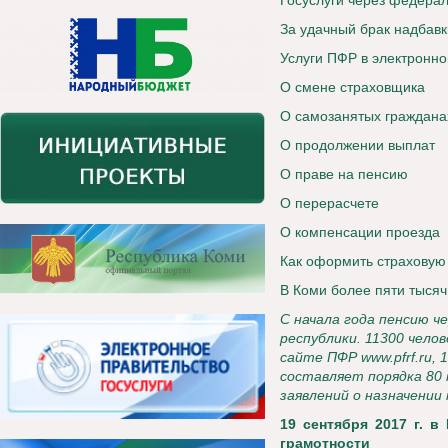
Госуслуги через федера
За удачный брак надбавк
Услуги ПФР в электронн
О смене страховщика
О самозанятых граждана
О продолжении выплат
О праве на пенсию
О перерасчете
О компенсации проезда
Как оформить страховую
В Коми более пяти тыся
С начала года пенсию 
республики. 11300 чело
сайте ПФР
www.pfrf.ru
, 
составляет порядка 80
заявлений о назначении 
19 сентября 2017 г. 
грамотности