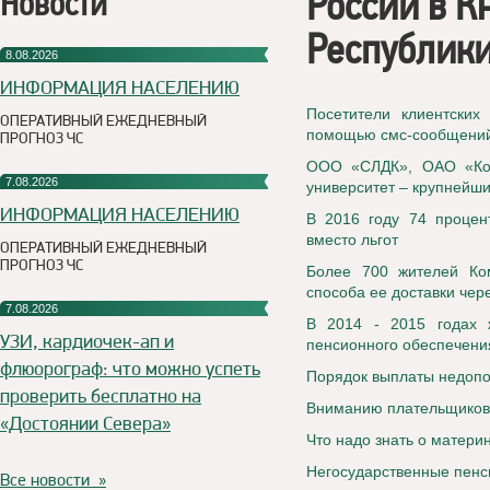
России в К
Новости
Республики
8.08.2026
ИНФОРМАЦИЯ НАСЕЛЕНИЮ
Посетители клиентских
ОПЕРАТИВНЫЙ ЕЖЕДНЕВНЫЙ
помощью смс-сообщени
ПРОГНОЗ ЧС
ООО «СЛДК», ОАО «Коми
7.08.2026
университет – крупнейши
ИНФОРМАЦИЯ НАСЕЛЕНИЮ
В 2016 году 74 процен
вместо льгот
ОПЕРАТИВНЫЙ ЕЖЕДНЕВНЫЙ
ПРОГНОЗ ЧС
Более 700 жителей Ко
способа ее доставки чер
7.08.2026
В 2014 - 2015 годах ж
УЗИ, кардиочек-ап и
пенсионного обеспечения
флюорограф: что можно успеть
Порядок выплаты недопо
проверить бесплатно на
Вниманию плательщиков 
«Достоянии Севера»
Что надо знать о матери
Негосударственные пенс
Все новости »