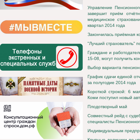
Управление Пенсионног
завершит приём отчётн
медицинское страхован
квартал 2014 года
Закончилась приёмная ко
"Лучший страхователь" п
Граждане и работодател
15-08, могут получить к
Выбор варианта пенсионн
График сдачи единой от
за полугодие 2014 года
Короткой строкой:
6 ма
Коми поступил новый ав
Плодотворный май
Совместный рейд с суде
специалисты Пенсионног
Индивидуальным предпри
Крупные должники по уп