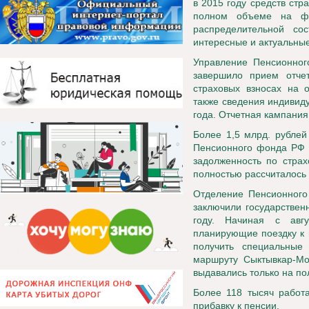
в 2015 году средств стр
полном объеме на фо
распределительной со
интересные и актуальные
Управление Пенсионног
завершило прием отче
страховых взносах на 
также сведения индивид
года. Отчетная кампани
Более 1,5 млрд. рублей
Пенсионного фонда РФ в
задолженность по страх
полностью рассчиталось 
Отделение Пенсионного
заключили государствен
году. Начиная с авг
планирующие поездку к 
получить специальные
маршруту Сыктывкар-Мо
выдавались только на п
Более 118 тысяч работ
прибавку к пенсии.