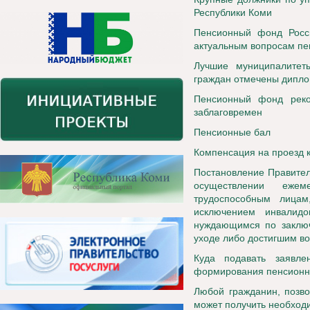
Республики Коми
Пенсионный фонд Росси
актуальным вопросам пе
Лучшие муниципалитет
граждан отмечены дипл
Пенсионный фонд реко
заблаговремен
Пенсионные бал
Компенсация на проезд 
Постановление Правител
осуществлении ежем
трудоспособным лица
исключением инвалид
нуждающимся по заключ
уходе либо достигшим во
Куда подавать заявл
формирования пенсионн
Любой гражданин, позв
может получить необхо