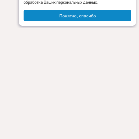
обработка Ваших персональных данных.
Понятно, спасибо
Администрация округа
ия
Контакты
Прокуратура
Режим работы:
Пн - Пт: 9.00 - 18.00
Перерыв на обед: с 13.00 до 14.00
Сб - Вс: выходные