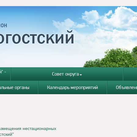
" -
Совет округа
альные органы
Календарь мероприятий
Объявлен
размещения нестационарных
стский"