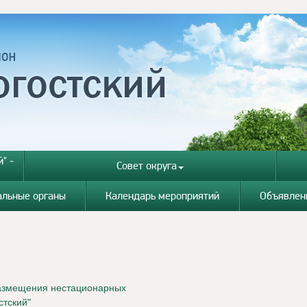
" -
Совет округа
альные органы
Календарь мероприятий
Объявлен
размещения нестационарных
стский"