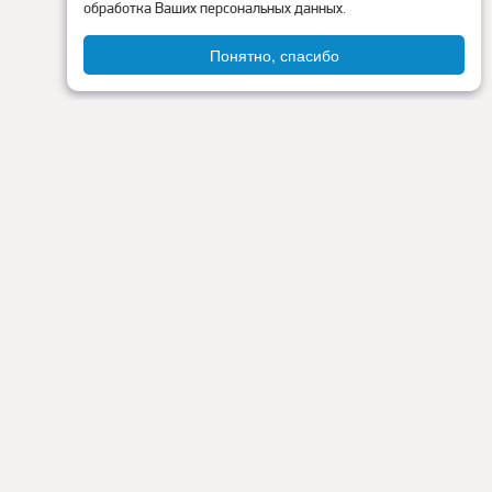
обработка Ваших персональных данных.
Понятно, спасибо
Администрация округа
ия
Контакты
Прокуратура
Режим работы:
Пн - Пт: 9.00 - 18.00
Перерыв на обед: с 13.00 до 14.00
Сб - Вс: выходные