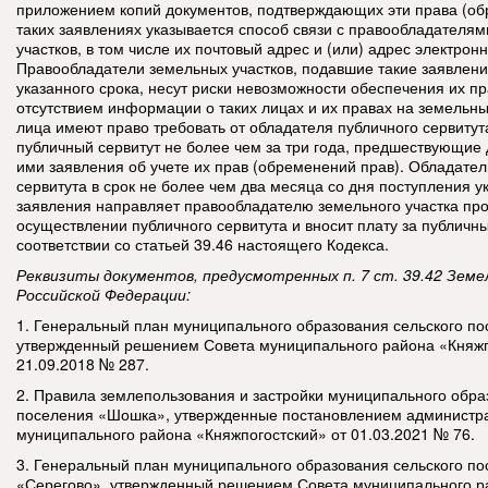
приложением копий документов, подтверждающих эти права (об
таких заявлениях указывается способ связи с правообладателя
участков, в том числе их почтовый адрес и (или) адрес электрон
Правообладатели земельных участков, подавшие такие заявлени
указанного срока, несут риски невозможности обеспечения их пра
отсутствием информации о таких лицах и их правах на земельны
лица имеют право требовать от обладателя публичного сервитут
публичный сервитут не более чем за три года, предшествующие
ими заявления об учете их прав (обременений прав). Обладател
сервитута в срок не более чем два месяца со дня поступления у
заявления направляет правообладателю земельного участка про
осуществлении публичного сервитута и вносит плату за публичны
соответствии со статьей 39.46 настоящего Кодекса.
Реквизиты документов, предусмотренных п. 7 ст. 39.42 Земе
Российской Федерации:
1. Генеральный план муниципального образования сельского п
утвержденный решением Совета муниципального района «Княжп
21.09.2018 № 287.
2. Правила землепользования и застройки муниципального обра
поселения «Шошка», утвержденные постановлением администр
муниципального района «Княжпогостский» от 01.03.2021 № 76.
3. Генеральный план муниципального образования сельского п
«Серегово», утвержденный решением Совета муниципального р