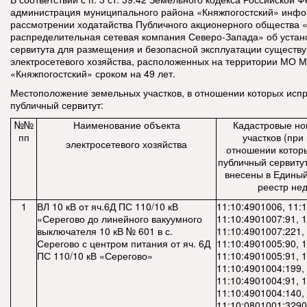
администрация муниципального района «Княжпогостский» инфо
рассмотрении ходатайства Публичного акционерного общества
распределительная сетевая компания Северо-Запада» об устан
сервитута для размещения и безопасной эксплуатации существ
электросетевого хозяйства, расположенных на территории МО 
«Княжпогостский» сроком на 49 лет.
Местоположение земельных участков, в отношении которых исп
публичный сервитут:
№№
Наименование объекта
Кадастровые но
пп
участков (при 
электросетевого хозяйства
отношении котор
публичный сервитут
внесены в Единый
реестр не
1
ВЛ 10 кВ от яч.6Д ПС 110/10 кВ
11:10:4901006, 11:
«Серегово до линейного вакуумного
11:10:4901007:91, 
выключателя 10 кВ № 601 в с.
11:10:4901007:221,
Серегово с центром питания от яч. 6Д
11:10:4901005:90, 
ПС 110/10 кВ «Серегово»
11:10:4901005:91, 
11:10:4901004:199,
11:10:4901004:91, 
11:10:4901004:140,
11:10:0801001:3290