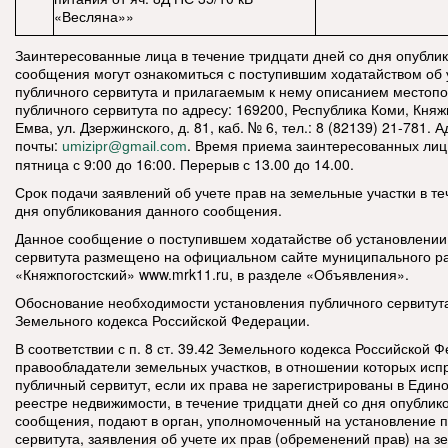
«Весляна»»
Заинтересованные лица в течение тридцати дней со дня опубли
сообщения могут ознакомиться с поступившим ходатайством об
публичного сервитута и прилагаемым к нему описанием местоп
публичного сервитута по адресу: 169200, Республика Коми, Княжп
Емва, ул. Дзержинского, д. 81, каб. № 6, тел.: 8 (82139) 21-781.
почты:
. Время приема заинтересованных лиц
umizipr@gmail.com
пятница с 9:00 до 16:00. Перерыв с 13.00 до 14.00.
Срок подачи заявлений об учете прав на земельные участки в те
дня опубликования данного сообщения.
Данное сообщение о поступившем ходатайстве об установлении
сервитута размещено на официальном сайте муниципального р
«Княжпогостский» www.mrk11.ru, в разделе «Объявления».
Обоснование необходимости установления публичного сервитута: 
Земельного кодекса Российской Федерации.
В соответствии с п. 8 ст. 39.42 Земельного кодекса Российской 
правообладатели земельных участков, в отношении которых ис
публичный сервитут, если их права не зарегистрированы в Един
реестре недвижимости, в течение тридцати дней со дня опубли
сообщения, подают в орган, уполномоченный на установление п
сервитута, заявления об учете их прав (обременений прав) на з