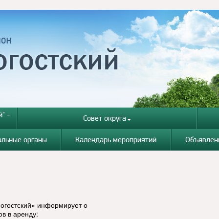
" -
Совет округа
альные органы
Календарь мероприятий
Объявлен
огостский» информирует о
в в аренду: