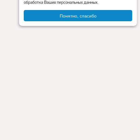
обработка Ваших персональных данных.
Понятно, спасибо
Администрация округа
ия
Контакты
Прокуратура
Режим работы:
Пн - Пт: 9.00 - 18.00
Перерыв на обед: с 13.00 до 14.00
Сб - Вс: выходные