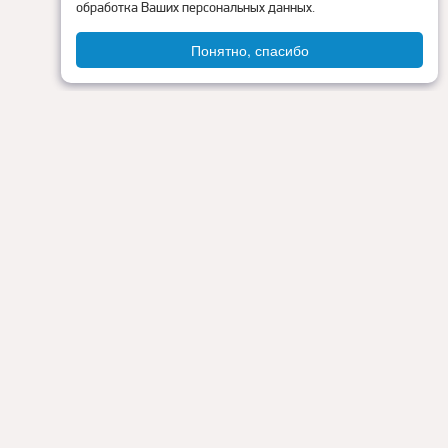
обработка Ваших персональных данных.
Понятно, спасибо
Администрация округа
ия
Контакты
Прокуратура
Режим работы:
Пн - Пт: 9.00 - 18.00
Перерыв на обед: с 13.00 до 14.00
Сб - Вс: выходные