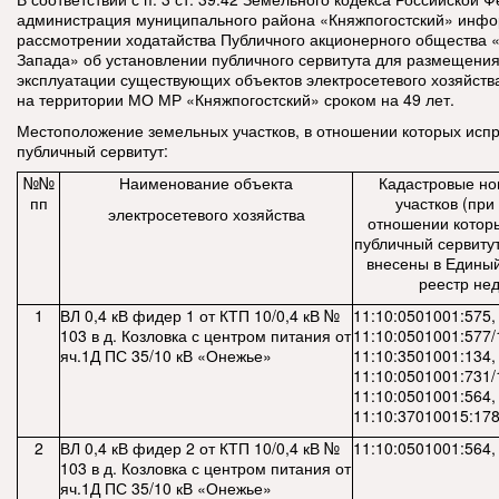
администрация муниципального района «Княжпогостский» инфо
рассмотрении ходатайства Публичного акционерного общества 
Запада» об установлении публичного сервитута для размещения
эксплуатации существующих объектов электросетевого хозяйств
на территории МО МР «Княжпогостский» сроком на 49 лет.
Местоположение земельных участков, в отношении которых исп
публичный сервитут:
№№
Наименование объекта
Кадастровые но
пп
участков (при 
электросетевого хозяйства
отношении котор
публичный сервитут
внесены в Единый
реестр не
1
ВЛ 0,4 кВ фидер 1 от КТП 10/0,4 кВ №
11:10:0501001:575,
103 в д. Козловка с центром питания от
11:10:0501001:577/
яч.1Д ПС 35/10 кВ «Онежье»
11:10:3501001:134,
11:10:0501001:731/
11:10:0501001:564,
11:10:37010015:178
2
ВЛ 0,4 кВ фидер 2 от КТП 10/0,4 кВ №
11:10:0501001:564,
103 в д. Козловка с центром питания от
яч.1Д ПС 35/10 кВ «Онежье»