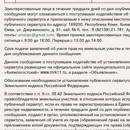
Заинтересованные лица в течение тридцати дней со дня опубли
сообщения могут ознакомиться с поступившим ходатайством об
публичного сервитута и прилагаемым к нему описанием местоп
публичного сервитута по адресу: 169200, Республика Коми, Княжп
Емва, ул. Дзержинского, д. 81, каб. № 6, тел.: 8 (82139) 21-781.
почты:
. Время приема заинтересованных лиц
umizipr@gmail.com
пятница с 9:00 до 16:00. Перерыв с 13.00 до 14.00.
Срок подачи заявлений об учете прав на земельные участки в те
дня опубликования данного сообщения.
Данное сообщение о поступившем ходатайстве об установлении
сервитута размещено на официальном сайте муниципального р
«Княжпогостский» www.mrk11.ru, в разделе «Объявления».
Обоснование необходимости установления публичного сервитута: 
Земельного кодекса Российской Федерации.
В соответствии с п. 8 ст. 39.42 Земельного кодекса Российской 
правообладатели земельных участков, в отношении которых ис
публичный сервитут, если их права не зарегистрированы в Един
реестре недвижимости, в течение тридцати дней со дня опубли
сообщения, подают в орган, уполномоченный на установление п
сервитута, заявления об учете их прав (обременений прав) на з
приложением копий документов, подтверждающих эти права (об