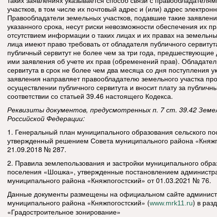
таких заявлениях указывается способ связи с правообладателя
участков, в том числе их почтовый адрес и (или) адрес электрон
Правообладатели земельных участков, подавшие такие заявлени
указанного срока, несут риски невозможности обеспечения их пра
отсутствием информации о таких лицах и их правах на земельны
лица имеют право требовать от обладателя публичного сервитут
публичный сервитут не более чем за три года, предшествующие
ими заявления об учете их прав (обременений прав). Обладател
сервитута в срок не более чем два месяца со дня поступления у
заявления направляет правообладателю земельного участка про
осуществлении публичного сервитута и вносит плату за публичны
соответствии со статьей 39.46 настоящего Кодекса.
Реквизиты документов, предусмотренных п. 7 ст. 39.42 Земе
Российской Федерации:
1. Генеральный план муниципального образования сельского п
утвержденный решением Совета муниципального района «Княжп
21.09.2018 № 287.
2. Правила землепользования и застройки муниципального обра
поселения «Шошка», утвержденные постановлением администр
муниципального района «Княжпогостский» от 01.03.2021 № 76.
Данные документы размещены на официальном сайте админис
муниципального района «Княжпогостский» (
) в раз
www.mrk11.ru
«Градостроительное зонирование»