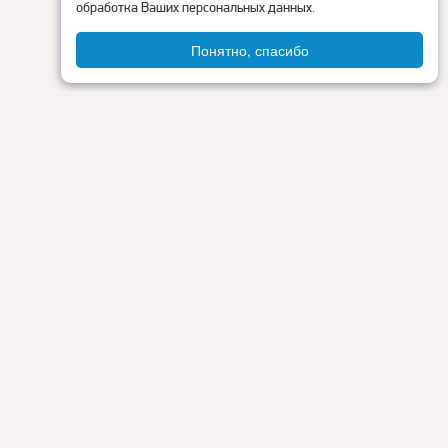
обработка Ваших персональных данных.
Понятно, спасибо
Администрация округа
ия
Контакты
Прокуратура
Режим работы:
Пн - Пт: 9.00 - 18.00
Перерыв на обед: с 13.00 до 14.00
Сб - Вс: выходные