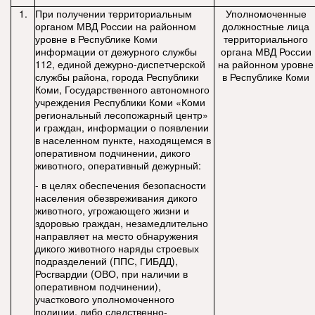
1.
При получении территориальным
Уполномоченные
органом МВД России на районном
должностные лица
уровне в Республике Коми
территориального
информации от дежурного службы
органа МВД России
112, единой дежурно-диспетчерской
на районном уровне
службы района, города Республики
в Республике Коми
Коми, Государственного автономного
учреждения Республики Коми «Коми
региональный лесопожарный центр»
и граждан, информации о появлении
в населенном пункте, находящемся в
оперативном подчинении, дикого
животного, оперативный дежурный:
- в целях обеспечения безопасности
населения обезвреживания дикого
животного, угрожающего жизни и
здоровью граждан, незамедлительно
направляет на место обнаружения
дикого животного наряды строевых
подразделений (ППС, ГИБДД),
Росгвардии (ОВО, при наличии в
оперативном подчинении),
участкового уполномоченного
полиции, либо следственно-