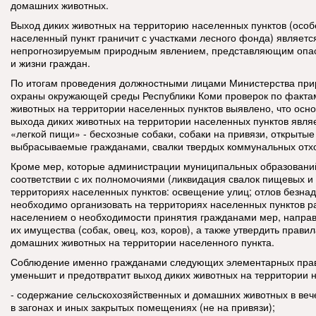
домашних животных.
Выход диких животных на территорию населенных пунктов (особ
населенный пункт граничит с участками лесного фонда) являет
непрогнозируемым природным явлением, представляющим опас
и жизни граждан.
По итогам проведения должностными лицами Министерства при
охраны окружающей среды Республики Коми проверок по факта
животных на территории населенных пунктов выявлено, что осн
выхода диких животных на территории населенных пунктов явля
«легкой пищи» - бесхозные собаки, собаки на привязи, открыты
выбрасываемые гражданами, свалки твердых коммунальных отх
Кроме мер, которые администрации муниципальных образовани
соответствии с их полномочиями (ликвидация свалок пищевых и
территориях населенных пунктов: освещение улиц; отлов безнад
необходимо организовать на территориях населенных пунктов р
населением о необходимости принятия гражданами мер, напра
их имущества (собак, овец, коз, коров), а также утвердить прав
домашних животных на территории населенного пункта.
Соблюдение именно гражданами следующих элементарных прав
уменьшит и предотвратит выход диких животных на территории 
- содержание сельскохозяйственных и домашних животных в ве
в загонах и иных закрытых помещениях (не на привязи);