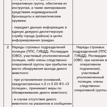
оперативную группу, обеспечив их
инструктаж, а также экипирование
средствами индивидуальной
бронзащиты и автоматическим
оружием.
- передает данную информацию в
единую дежурно-диспетчерскую
службу города (района) в целях
информирования граждан.
2
Наряды строевых подразделений
Наряды строевых
полиции (ППС, ГИБДД), Росгвардии
подразделений (ППС
(ОВО), участковый уполномоченный
ГИБДД), Росгвардии
полиции, либо члены следственно-
(ОВО, при наличии в
оперативной группы при прибытии на
оперативном
место обнаружения выхода дикого
подчинении),
животного:
участковый
уполномоченный
- при установлении оснований,
полиции, члены
предусмотренных п.2 ст.3 23-ФЗ «О
следственно-
полиции», принимают меры по
оперативной группы
обезвреживанию дикого животного:
- в случае отсутствия дикого
животного на указанном в сообщении