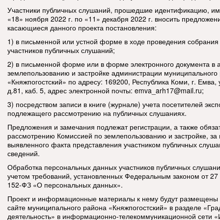
Участники публичных слушаний, прошедшие идентификацию, име
«18» ноября 2022 г. по «11» декабря 2022 г. вносить предложен
касающиеся данного проекта постановления:
1) в письменной или устной форме в ходе проведения собрания
участников публичных слушаний;
2) в письменной форме или в форме электронного документа в 
землепользованию и застройке администрации муниципального
«Княжпогостский» по адресу: 169200, Республика Коми, г. Емва, 
д.81, каб. 5, адрес электронной почты:
emva_arh17@mail.ru;
3) посредством записи в книге (журнале) учета посетителей эксп
подлежащего рассмотрению на публичных слушаниях.
Предложения и замечания подлежат регистрации, а также обяз
рассмотрению Комиссией по землепользованию и застройке, за
выявленного факта представления участником публичных слуш
сведений.
Обработка персональных данных участников публичных слушани
учетом требований, установленных Федеральным законом от 27
152-ФЗ «О персональных данных».
Проект и информационные материалы к нему будут размещены
сайте муниципального района «Княжпогостский» в разделе «Гр
деятельность» в информационно-телекоммуникационной сети «