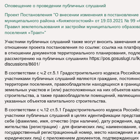
Оповещение о проведении публичных слушаний
Проект Постановления "О внесении изменения в постановление
муниципального района «Княжпогостский» от 19.03.2021 № 99 
Правил землепользования и застройки муниципального образова
поселения «Тракт»"
Участники публичных слушаний также могут вносить замечания 
отношении проекта постановления по ссылке: ссылка на платфо
в отношении документов территориального планирования, под
рассмотрению на публичных слушаниях https://pos.gosuslugi.ru/lkp
discussions/8601/
В соответствии с ч.2 ст.5.1 Градостроительного кодекса Россий
участниками публичных слушаний являются граждане, постоян
территории поселения, правообладатели находящихся в границ
земельных участков и (или) расположенных на них объектов кап
строительства, а также правообладатели помещений, являющих
указанных объектов капитального строительства.
В соответствии с ч.12 ст.5.1 Градостроительного кодекса Росси
участники публичных слушаний в целях идентификации предста
себе (фамилию, имя, отчество (при наличии), дату рождения, а
жительства (регистрации) - для физических лиц; наименование,
государственный регистрационный номер, место нахождения и а
юридических лиц) с приложением документов, подтверждающих 