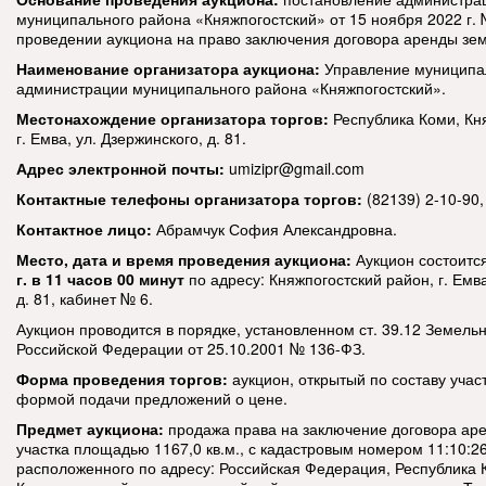
муниципального района «Княжпогостский» от 15 ноября 2022 г.
проведении аукциона на право заключения договора аренды зем
Наименование организатора аукциона:
Управление муниципа
администрации муниципального района «Княжпогостский».
Местонахождение организатора торгов:
Республика Коми, Кн
г. Емва, ул. Дзержинского, д. 81.
Адрес электронной почты:
umizipr@gmail.com
Контактные телефоны организатора торгов:
(82139) 2-10-90,
Контактное лицо:
Абрамчук София Александровна.
Место, дата и время проведения аукциона:
Аукцион состоитс
г. в 11 часов 00 минут
по адресу: Княжпогостский район, г. Емва
д. 81, кабинет № 6.
Аукцион проводится в порядке, установленном ст. 39.12 Земельн
Российской Федерации от 25.10.2001 № 136-ФЗ.
Форма проведения торгов:
аукцион, открытый по составу учас
формой подачи предложений о цене.
Предмет аукциона:
продажа права на заключение договора ар
участка площадью 1167,0 кв.м., с кадастровым номером 11:10:2
расположенного по адресу: Российская Федерация, Республика 