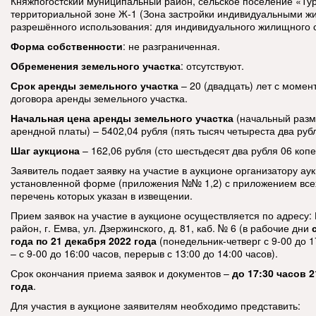
Княжпогостский муниципальный район, сельское поселение «Туръ
территориальной зоне Ж-1 (Зона застройки индивидуальными ж
разрешённого использования: для индивидуального жилищного с
Форма собственности
: не разграниченная.
Обременения земельного участка
: отсутствуют.
Срок аренды земельного участка
– 20 (двадцать) лет с момен
договора аренды земельного участка.
Начальная цена аренды земельного участка
(начальный разм
арендной платы)
– 5402,04 рубля (пять тысяч четыреста два руб
Шаг аукциона
– 162,06 рубля (сто шестьдесят два рубля 06 копе
Заявитель подает заявку на участие в аукционе организатору ау
установленной форме (приложения №№ 1,2) с приложением все
перечень которых указан в извещении.
Прием заявок на участие в аукционе осуществляется по адресу:
район, г. Емва, ул. Дзержинского, д. 81, каб. № 6 (в рабочие дни
года по 21 декабря 2022 года
(понедельник-четверг с 9-00 до 1
– с 9-00 до 16:00 часов, перерыв с 13:00 до 14:00 часов).
Срок окончания приема заявок и документов –
до 17:30 часов 2
года
.
Для участия в аукционе заявителям необходимо представить: