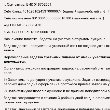
г. Сыктывкар, БИК 018702501
Счёт банка 40102810245370000074 (единый казначейский счёт 
Счёт получателя 03100643000000010700 (казначейский счёт)
код ОКТМО 87 608 470
КБК 963 111 05013 05 0000 120
Назначение платежа:
Задаток на участие в открытом аукционе.
Задаток должен поступить на указанный счет не позднее даты о
заявок.
Перечисление задатка третьими лицами от имени участника
допускается.
Организатор аукциона возвращает задаток на расчетный счет зая
если:
1) Заявитель не допущен к участию в аукционе. Задаток возвращ
рабочих дней со дня оформления протокола приема заявок на уч
2) Заявитель участвовал в аукционе и не признан победителем а
Задаток возвращается в течение 3 рабочих дней со дня оформл
результатах аукциона.
Задаток, внесенный заявителем, признанным победителем аукци