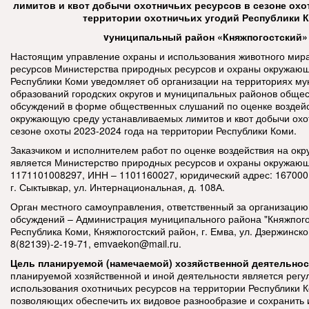
лимитов и квот добычи охотничьих ресурсов в сезоне охоты
территории охотничьих угодий Республики 
vуниципальный район «Княжпогостский»
Настоящим управление охраны и использования животного мира
ресурсов Министерства природных ресурсов и охраны окружаю
Республики Коми уведомляет об организации на территориях м
образований городских округов и муниципальных районов обще
обсуждений в форме общественных слушаний по оценке воздейс
окружающую среду устанавливаемых лимитов и квот добычи охо
сезоне охоты 2023-2024 года на территории Республики Коми.
Заказчиком и исполнителем работ по оценке воздействия на о
является Министерство природных ресурсов и охраны окружаю
1171101008297, ИНН – 1101160027, юридический адрес: 167000,
г. Сыктывкар, ул. Интернациональная, д. 108А.
Орган местного самоуправления, ответственный за организаци
обсуждений – Администрация муниципального района "Княжпогос
Республика Коми, Княжпогостский район, г. Емва, ул. Дзержинского
8(82139)-2-19-71,
emvaekon@mail.ru.
Цель планируемой (намечаемой) хозяйственной деятельно
планируемой хозяйственной и иной деятельности является регу
использования охотничьих ресурсов на территории Республики 
позволяющих обеспечить их видовое разнообразие и сохранить 