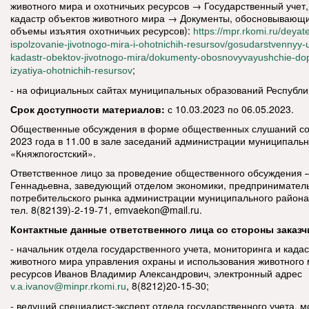
животного мира и охотничьих ресурсов → Государственный учет,
кадастр объектов животного мира → Документы, обосновывающ
объемы изъятия охотничьих ресурсов):
https://mpr.rkomi.ru/deyat
ispolzovanie-jivotnogo-mira-i-ohotnichih-resursov/gosudarstvennyy-u
kadastr-obektov-jivotnogo-mira/dokumenty-obosnovyvayushchie-d
;
izyatiya-ohotnichih-resursov
- на официальных сайтах муниципальных образований Республи
Срок доступности материалов:
с 10.03.2023 по 06.05.2023.
Общественные обсуждения в форме общественных слушаний со
2023 года в 11.00 в зале заседаний администрации муниципаль
«Княжпогостский».
Ответственное лицо за проведение общественного обсуждения 
Геннадьевна, заведующий отделом экономики, предприниматель
потребительского рынка администрации муниципального района
тел. 8(82139)-2-19-71,
emvaekon@mail.ru.
Контактные данные ответственного лица со стороны заказч
- начальник отдела государственного учета, мониторинга и када
животного мира управления охраны и использования животного 
ресурсов Иванов Владимир Александрович, электронный адрес
, 8(8212)20-15-30;
v.a.ivanov@minpr.rkomi.ru
- ведущий специалист-эксперт отдела государственного учета, м