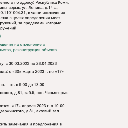
енного по адресу: Республика Коми,
ньяворык, ул. Ленина, д.14-а,
0:1101004:31, в части исключения
астка в целях определения мест
оружений, за пределами которых
оружений
й
ешения на отклонение от
ьства, реконструкции объекта
: с 30.03.2023 по 28.04.2023
кта: с «30» марта 2023 г. по «17»
. – пт. с 9:00 до 13:00
ского, д.81, каб.5; пст. Чиньяворык,
тся: «17» апреля 2023 г. в 10-00
Дзержинского, д.81, актовый зал
сить замечания и предложения в