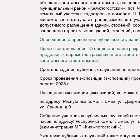
объектов капитального строительства, располож
муниципальный район «Княжпогостский», пст. Чи
земельный участок с кадастровым номером 11:1
минимального отступа от границ земельного уч
допустимого размещения зданий, строений, со
запрещено строительство зданий, строений, со
Оповещение о проведении публичных слушани
Проект постановления "О предоставлении разр
предельных параметров разрешенного строител
капитального строительства"
Срок проведения публичных слушаний по проекту
Сроки проведения экспозиции (экспозиций) прое
апреля 2023 г.
Посещение экспозиции (экспозиций) возможно: пн
по адресу: Республика Коми, г. Емва, ул. Дзержин
ул. Ленина, д.9
Собрание участников публичных слушаний состои
часов по адресу: Республика Коми, г. Емва, ул. 
(администрация МР «Княжпогостский»).
Участники публичных слушаний также могут вно