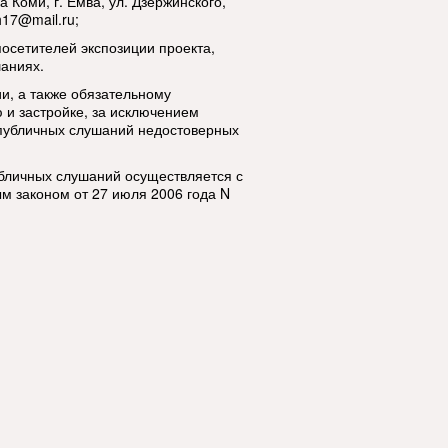
 Коми, г. Емва, ул. Дзержинского,
17@mail.ru;
посетителей экспозиции проекта,
аниях.
и, а также обязательному
и застройке, за исключением
 публичных слушаний недостоверных
бличных слушаний осуществляется с
м законом от 27 июля 2006 года N