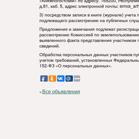
«Княжпогостский» по адресу: 169200, Республика
д.81, каб. 5, адрес электронной почты:
emva_arh
3) посредством записи в книге (журнале) учета 
подлежащего рассмотрению на публичных слуш
Предложения и замечания подлежат регистраци
рассмотрению Комиссией по землепользованию 
выявленного факта представления участником
сведений.
Обработка персональных данных участников пу
учетом требований, установленных Федеральны
152-ФЗ «О персональных данных».
Все объявления
«