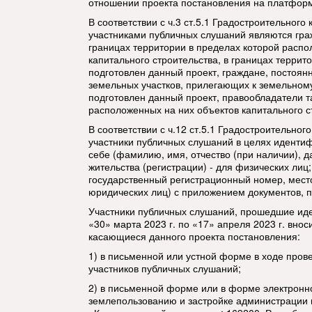
отношении проекта постановления на платформ
В соответствии с ч.3 ст.5.1 Градостроительног
участниками публичных слушаний являются гр
границах территории в пределах которой распо
капитального строительства, в границах террит
подготовлен данный проект, граждане, постоя
земельных участков, прилегающих к земельному
подготовлен данный проект, правообладатели т
расположенных на них объектов капитального с
В соответствии с ч.12 ст.5.1 Градостроительно
участники публичных слушаний в целях иденти
себе (фамилию, имя, отчество (при наличии), д
жительства (регистрации) - для физических лиц
государственный регистрационный номер, мест
юридических лиц) с приложением документов, 
Участники публичных слушаний, прошедшие иде
«30» марта 2023 г. по «17» апреля 2023 г. вно
касающиеся данного проекта постановления:
1) в письменной или устной форме в ходе пров
участников публичных слушаний;
2) в письменной форме или в форме электронно
землепользованию и застройке администрации