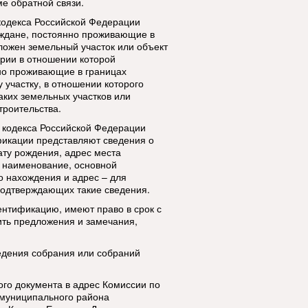
е обратной связи.
о кодекса Российской Федерации
аждане, постоянно проживающие в
ложен земельный участок или объект
ории в отношении которой
нно проживающие в границах
 участку, в отношении которого
аких земельных участков или
троительства.
го кодекса Российской Федерации
фикации представляют сведения о
ату рождения, адрес места
; наименование, основной
о нахождения и адрес – для
подтверждающих такие сведения.
нтификацию, имеют право в срок с
сить предложения и замечания,
едения собрания или собраний
го документа в адрес Комиссии по
 муниципального района