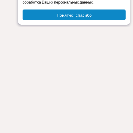
обработка Ваших персональных данных.
Понятно, спасибо
Администрация округа
ия
Контакты
Прокуратура
Режим работы:
Пн - Пт: 9.00 - 18.00
Перерыв на обед: с 13.00 до 14.00
Сб - Вс: выходные