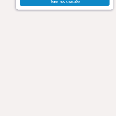
Понятно, спасибо
Администрация округа
ия
Контакты
Прокуратура
Режим работы:
Пн - Пт: 9.00 - 18.00
Перерыв на обед: с 13.00 до 14.00
Сб - Вс: выходные