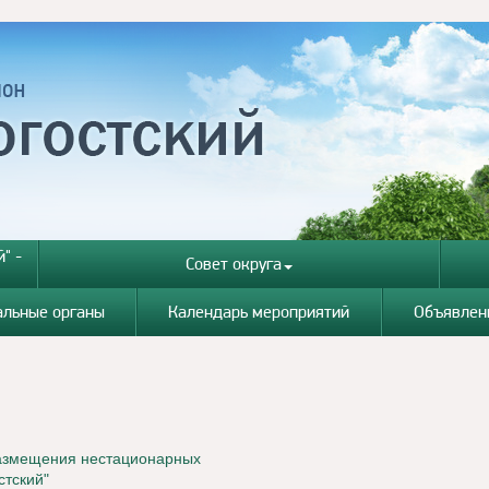
" -
Совет округа
альные органы
Календарь мероприятий
Объявлен
размещения нестационарных
стский"