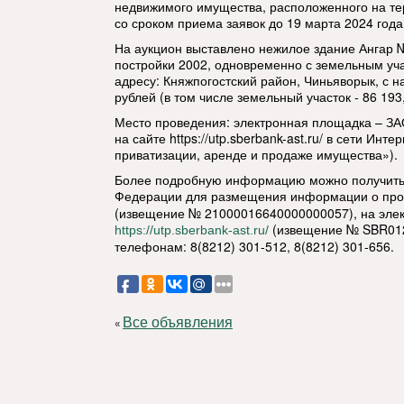
недвижимого имущества, расположенного на т
со сроком приема заявок до 19 марта 2024 года
На аукцион выставлено нежилое здание Ангар №
постройки 2002, одновременно с земельным уча
адресу: Княжпогостский район, Чиньяворык, с 
рублей (в том числе земельный участок - 86 193,
Место проведения: электронная площадка – З
на сайте https://utp.sberbank-ast.ru/ в сети Инт
приватизации, аренде и продаже имущества»).
Более подробную информацию можно получить
Федерации для размещения информации о про
(извещение № 21000016640000000057), на эле
(извещение № SBR012
https://utp.sberbank-ast.ru/
телефонам: 8(8212) 301-512, 8(8212) 301-656.
Все объявления
«