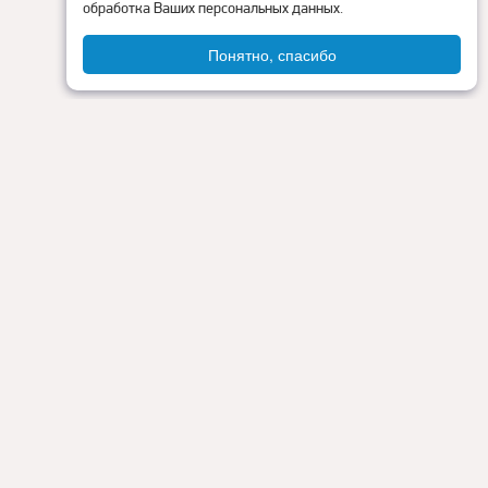
обработка Ваших персональных данных.
Понятно, спасибо
Администрация округа
ия
Контакты
Прокуратура
Режим работы:
Пн - Пт: 9.00 - 18.00
Перерыв на обед: с 13.00 до 14.00
Сб - Вс: выходные