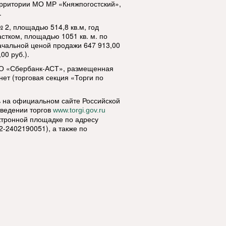
ерритории МО МР «Княжпогостский»,
.
 2, площадью 514,8 кв.м, год
стком, площадью 1051 кв. м. по
начальной ценой продажи 647 913,00
00 руб.).
АО «Сбербанк-АСТ», размещенная
ернет (торговая секция «Торги по
 на официальном сайте Российской
ведении торгов
www.torgi.gov.ru
ктронной площадке по адресу
-2402190051), а также по