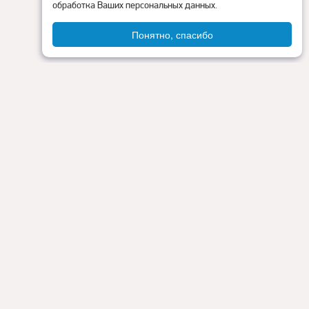
обработка Ваших персональных данных.
Понятно, спасибо
Администрация округа
ия
Контакты
Прокуратура
Режим работы:
Пн - Пт: 9.00 - 18.00
Перерыв на обед: с 13.00 до 14.00
Сб - Вс: выходные