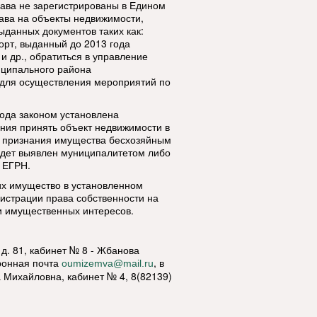
рава не зарегистрированы в Едином
рава на объекты недвижимости,
ыданных документов таких как:
орт, выданный до 2013 года
и др., обратиться в управление
иципального района
для осуществления мероприятий по
ода законом установлена
ния принять объект недвижимости в
у признания имущества бесхозяйным
будет выявлен муниципалитетом либо
в ЕГРН.
их имущество в установленном
истрации права собственности на
и имущественных интересов.
 д. 81, кабинет № 8 - Жбанова
тронная почта
, в
oumizemva@mail.ru
а Михайловна, кабинет № 4, 8(82139)