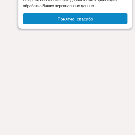
обработка Ваших персональных данных.
Понятно, спасибо
Администрация округа
ия
Контакты
Прокуратура
Режим работы:
Пн - Пт: 9.00 - 18.00
Перерыв на обед: с 13.00 до 14.00
Сб - Вс: выходные