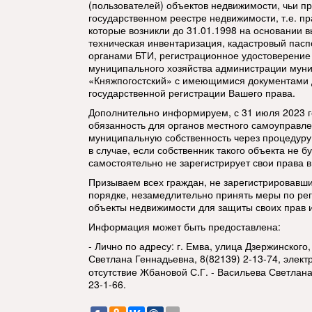
(пользователей) объектов недвижимости, чьи п
государственном реестре недвижимости, т.е. п
которые возникли до 31.01.1998 на основании в
техническая инвентаризация, кадастровый пасп
органами БТИ, регистрационное удостоверение 
муниципального хозяйства администрации мун
«Княжпогостский» с имеющимися документами 
государственной регистрации Вашего права.
Дополнительно информируем, с 31 июля 2023 г
обязанность для органов местного самоуправле
муниципальную собственность через процедур
в случае, если собственник такого объекта не 
самостоятельно не зарегистрирует свои права 
Призываем всех граждан, не зарегистрировавш
порядке, незамедлительно принять меры по рег
объекты недвижимости для защиты своих прав 
Информация может быть предоставлена:
- Лично по адресу: г. Емва, улица Дзержинского,
Светлана Геннадьевна, 8(82139) 2-13-74, элек
отсутствие Жбановой С.Г. - Васильева Светлан
23-1-66.