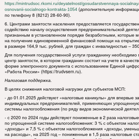
https://mintrudsoc.rkomi.ru/deyatelnost/gosudarstvennaya-socialn
(дополнительную информаци
osnovanii-socialnogo-kontrakta-1054
по телефону 8 (8212) 28-60-90).
6. Центрами занятости населения предоставляется государствен
содействию началу осуществления предпринимательской деяте
признанным в установленном порядке безработными, которые м
на получение единовременной финансовой помощи на открытие
в размере 164,9 тыс. рублей, для граждан с инвалидностью – 350
Для получения государственной услуги гражданину необходимо 
центр занятости, в котором гражданин состоит на учете в качеств
форме электронного документа с использованием Единой циф
«Работа России» (https://trudvsem.ru).
Налоговая поддержка.
В целях снижения налоговой нагрузки для субъектов МСП:
- до 01.01.2025 действуют «налоговые каникулы» для впервые 
индивидуальных предпринимателей, применяющих упрощенную
системы налогообложения (по ряду видов экономической деятел
- с 2020 по 2024 годы действуют пониженные в 2 раза налоговые
по упрощенной системе налогообложения: 3 % с объектом нало
«доходы» и 7,5 % с объектом налогообложения «доходы, умен
на расходы», на 2025 год – пониженные в 1,5 раза налоговые ст