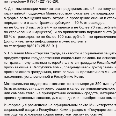
по телефону 8 (904) 221-90-29).
4. Для компенсации части затрат предпринимателей при получе
гарантийной поддержки Министерством оказывается поддержка
в форме возмещения части затрат на проведение оценки и стра
переданного в залог (размер субсидии – 90 % от расходов,
но не более 6 тыс. рублей – по оценке и не более 70 тыс. рублей
по страхованию имущества), и по привлечению поручительств (
80 % от расходов, но не более 100 тыс. рублей – по привлечени
(дополнительную информацию можно получить
по телефону 8(8212) 25-53-91).
5. По линии Министерства труда, занятости и социальной защит
предусмотрена государственная социальная помощь на основан
контракта, получателями которой являются граждане Российско
проживающие в Республике Коми, среднедушевой доход семей к
проживающего гражданина, ниже величины прожиточного миним
населения, установленной в Республике Коми.
Материальная поддержка оказывается в размере до 350 тыс. ру
быть использована для регистрации в качестве индивидуальног
или самозанятого, на приобретение основных средств, материа
производственных запасов, для аренды или приобретения поме
Информация размещена на официальном сайте Министерства тр
социальной защиты Республики Коми в разделе «Государственн
помощь на основании социального контракта» по ссылке: