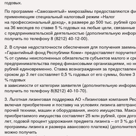
годовых.
По программе «Самозанятый» микрозаймы предоставляются фи
применяющим специальный налоговый режим «Налог
на профессиональный доход», в размере до 500 тыс. рублей ср
на 36 месяцев по ставке 5 % годовых на любые цели, связанные
с предпринимательской деятельностью (дополнительную инфо
получить по телефону 8 (8212) 40-12-00).
2. В случае недостаточности обеспечения для получения заемн
«Гарантийный фонд Республики Коми» предоставляет поручител
% от суммы неисполненных обязательств субъектов малого и ср
предпринимательства перед финансовыми организациями, но н
рублей единовременно. Ставка вознаграждения за предоставлен
сроком до 3 лет составляет 0,5 % годовых от его суммы, более 3 
% годовых
в зависимости от категории заявителя (дополнительную инфор
получить по телефону 8(8212) 40-10-70).
3. Льготная лизинговая поддержка АО «Лизинговая компания Ре
включая приобретение и поставку на условиях лизинга автотран
прочей техники, машин и оборудования, иного имущества. Макс
приобретаемого имущества составляет 25 млн рублей, срок дого
лет, годовой процент удорожания предмета лизинга – от 3 % до 6
программы лизинга и размера авансового платежа) (дополнит
можно получить