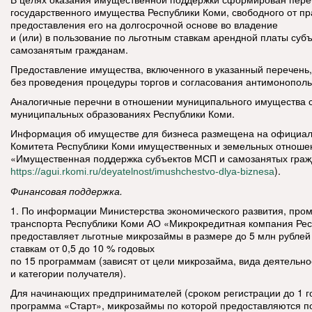
государственного имущества Республики Коми, свободного от пра
предоставления его на долгосрочной основе во владение
и (или) в пользование по льготным ставкам арендной платы суб
самозанятым гражданам.
Предоставление имущества, включенного в указанный перечень
без проведения процедуры торгов и согласования антимонополь
Аналогичные перечни в отношении муниципального имущества
муниципальных образованиях Республики Коми.
Информация об имуществе для бизнеса размещена на официал
Комитета Республики Коми имущественных и земельных отноше
«Имущественная поддержка субъектов МСП и самозанятых граж
).
https://agui.rkomi.ru/deyatelnost/imushchestvo-dlya-biznesa
Финансовая поддержка.
1. По информации Министерства экономического развития, про
транспорта Республики Коми АО «Микрокредитная компания Ре
предоставляет льготные микрозаймы в размере до 5 млн рублей 
ставкам от 0,5 до 10 % годовых
по 15 программам (зависят от цели микрозайма, вида деятельно
и категории получателя).
Для начинающих предпринимателей (сроком регистрации до 1 г
программа «Старт», микрозаймы по которой предоставляются по