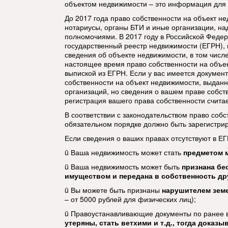
объектом недвижимости – это информация для 
До 2017 года право собственности на объект н
нотариусы, органы БТИ и иные организации, н
полномочиями. В 2017 году в Российской Феде
государственный реестр недвижимости (ЕГРН)
,
сведения об объекте недвижимости, в том числе
настоящее время право собственности на объ
выпиской из ЕГРН.
Если у вас имеется докумен
собственности на объект недвижимости, выдан
организаций, но сведения о вашем праве собств
регистрация вашего права собственности
счита
В соответствии с законодательством право собс
обязательном порядке должно быть зарегистри
Если сведения о ваших правах отсутствуют в ЕГ
ü Ваша недвижимость может стать
предметом 
ü Ваша недвижимость может быть
признана б
имуществом и передана в собственность др
ü Вы можете быть признаны
нарушителем зем
– от 5000 рублей для физических лиц);
ü Правоустанавливающие документы по ранее 
утеряны, стать ветхими и т.д., тогда доказ