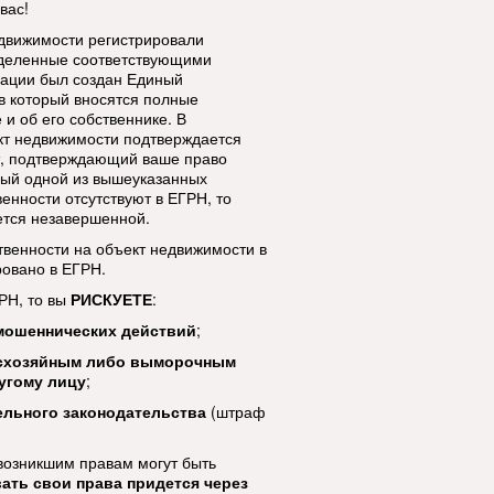
вас!
едвижимости регистрировали
аделенные соответствующими
рации был создан
Единый
 в который вносятся полные
 и об его собственнике. В
ект недвижимости
подтверждается
т, подтверждающий ваше право
ный одной из вышеуказанных
енности отсутствуют в ЕГРН, то
ется незавершенной
.
твенности на объект недвижимости в
ровано в ЕГРН.
РН, то вы
РИСКУЕТЕ
:
мошеннических действий
;
есхозяйным либо выморочным
угому лицу
;
ельного законодательства
(штраф
возникшим правам могут быть
ывать свои права придется через