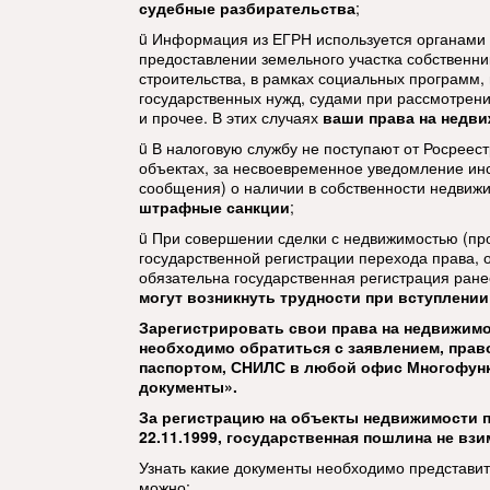
судебные разбирательства
;
ü Информация из ЕГРН используется органами 
предоставлении земельного участка собственни
строительства, в рамках социальных программ,
государственных нужд, судами при рассмотрени
и прочее. В этих случаях
ваши права на недв
ü В налоговую службу не поступают от Росреес
объектах, за несвоевременное уведомление инс
сообщения) о наличии в собственности недвиж
штрафные санкции
;
ü При совершении сделки с недвижимостью (про
государственной регистрации перехода права, о
обязательна государственная регистрация ране
могут возникнуть трудности при вступлении
Зарегистрировать свои права на недвижимо
необходимо обратиться с заявлением, пра
паспортом, СНИЛС в любой офис Многофун
документы».
За регистрацию на объекты недвижимости п
22.11.1999, государственная пошлина не взи
Узнать какие документы необходимо представ
можно: