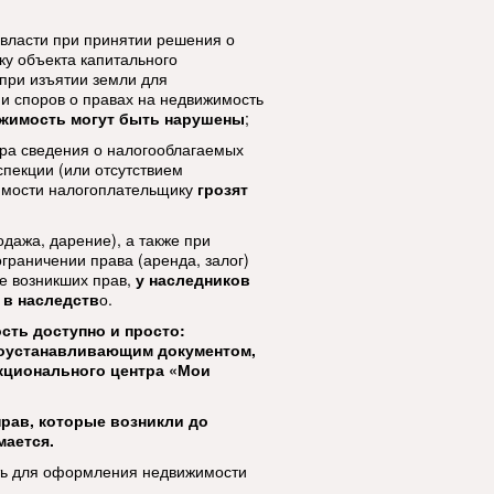
власти при принятии решения о
ку объекта капитального
 при изъятии земли для
и споров о правах на недвижимость
ижимость могут быть нарушены
;
тра сведения о налогооблагаемых
пекции (или отсутствием
имости налогоплательщику
грозят
дажа, дарение), а также при
граничении права (аренда, залог)
е возникших прав,
у наследников
 в наследств
о.
сть доступно и просто:
воустанавливающим документом,
кционального центра «Мои
рав, которые возникли до
мается.
ить для оформления недвижимости