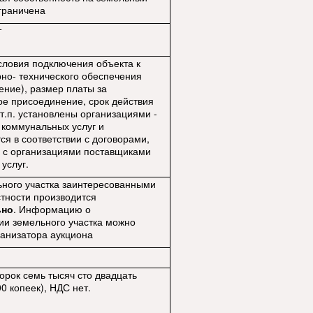
зграничена
т
словия подключения объекта к
но- технического обеспечения
ение), размер платы за
ое присоединение, срок действия
 т.п. установлены организациями -
коммунальных услуг и
ся в соответствии с договорами,
 с организациями поставщиками
услуг.
ного участка заинтересованными
тности производится
ьно
. Информацию о
и земельного участка можно
ганизатора аукциона
орок семь тысяч сто двадцать
0 копеек), НДС нет.