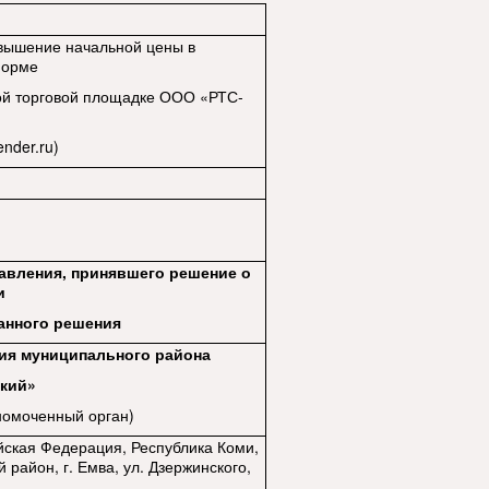
вышение начальной цены в
форме
ой торговой площадке ООО «РТС-
ender.ru)
равления, принявшего решение о
и
занного решения
ия муниципального района
ский»
номоченный орган)
йская Федерация, Республика Коми,
 район, г. Емва, ул. Дзержинского,