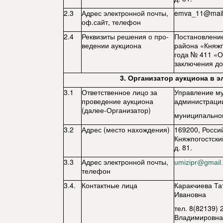
2.3
Адрес электронной почты,
emva
_11@
mai
оф.сайт, телефон
2.4
Реквизиты решения о про-
Постановлени
ведении аукциона
района «Княжп
года № 411
«О
заключения до
3. Организатор аукциона в 
3.1
Ответственное лицо за
Управление му
проведение аукциона
администраци
(далее-Организатор)
муниципальног
3.2
Адрес (место нахождения)
169200, Росси
Княжпогостский
д. 81.
3.3
Адрес электронной почты,
umizipr@gmail
телефон
3.4.
Контактные лица
Каракчиева Та
Ивановна
тел. 8(82139)
Владимировна 