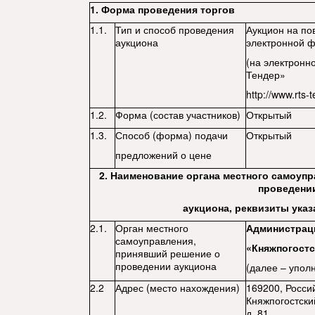
1. Форма проведения торгов
1.1.
Тип и способ проведения
Аукцион на по
аукциона
электронной 
(на электронн
Тендер»
http://www.rts-t
1.2.
Форма (состав участников)
Открытый
1.3.
Способ (форма) подачи
Открытый
предложений о цене
2. Наименование органа местного самоуп
проведени
аукциона, реквизиты ука
2.1.
Орган местного
Администрац
самоуправления,
«Княжпогост
принявший решение о
проведении аукциона
(далее – упол
2.2
Адрес (место нахождения)
169200, Росси
Княжпогостский
д. 81.