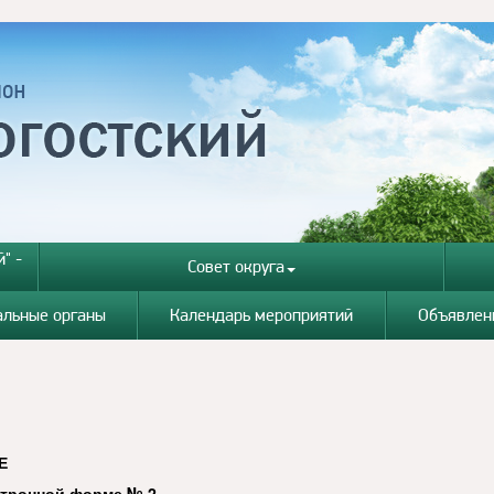
" -
Совет округа
альные органы
Календарь мероприятий
Объявлен
Е
ктронной форме № 2