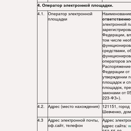
4. Оператор электронной площадки.
4.1.
Оператор электронной
Наименовани
площадки
ответственно
электронной п
зарегистриров
Федерации, в
том числе не
функциониров
средствами, 
функционирова
операторов эл
Распоряжение
Федерации от 
утверждении п
площадок и с
площадок, пр
законами от 0
223-ФЗ»).
4.2.
Адрес (место нахождения)
121151, город
Шевченко, дом
4.3
Адрес электронной почты,
Адрес электро
оф.сайт, телефон
адрес сайта:
w