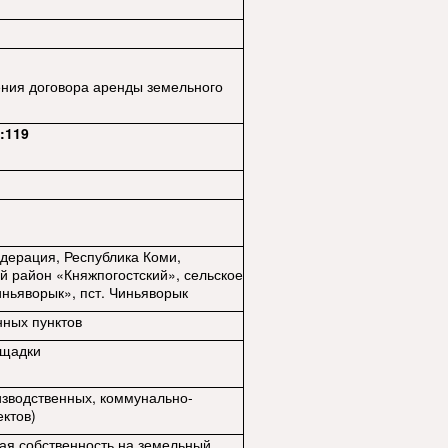
ния договора аренды земельного
:119
дерация, Республика Коми,
 район «Княжпогостский», сельское
ньяворык», пст. Чиньяворык
ных пунктов
ощадки
изводственных, коммунально-
ектов)
ая собственность на земельный