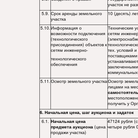
участок не ра
5.9.
Срок аренды земельного
10 (десять) ле
участка
5.10.
Информация о
Технические у
возможности подключения
сетям инженер
(технологического
(электроснабж
присоединения) объектов к
технологическ
сетям инженерно-
тех. условий и
поставщиками 
технологического
устанавливают
обеспечения
заключенными
коммунальных 
5.11.
Осмотр земельного участка
Осмотр земель
лицами на мес
самостоятел
местоположени
получить у Ор
6. Начальная цена, шаг аукциона и задаток
6.1.
Начальная цена
47124 рубля (с
предмета аукциона
(цена
четыре рубля 0
продажи участка)