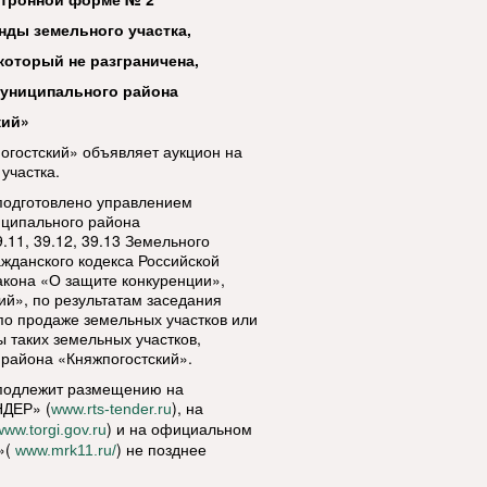
нды земельного участка,
который не разграничена,
муниципального района
кий»
гостский» объявляет аукцион на
участка.
подготовлено управлением
иципального района
.11, 39.12, 39.13 Земельного
ажданского кодекса Российской
акона «О защите конкуренции»,
й», по результатам заседания
по продаже земельных участков или
 таких земельных участков,
района «Княжпогостский».
 подлежит размещению на
НДЕР» (
), на
www.rts-tender.ru
) и на официальном
www.torgi.gov.ru
»(
) не позднее
www.mrk11.ru/