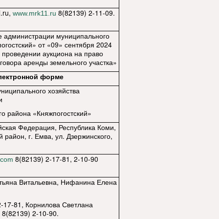
l
.
ru
,
8(82139) 2-11-09.
www.mrk11.ru
е администрации муниципального
огостский» от «09» сентября 2024
 проведении аукциона на право
говора аренды земельного участка»
электронной форме
ниципального хозяйства
и
о района «Княжпогостский»
йская Федерация, Республика Коми,
 район, г. Емва, ул. Дзержинского,
8(82139) 2-17-81, 2-10-90
.com
тьяна Витальевна, Нифанина Елена
 2-17-81, Корнилова Светлана
8(82139) 2-10-90.