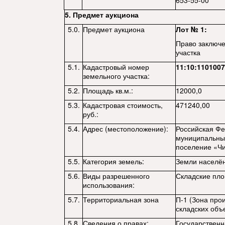
653-55-00
5. Предмет аукциона
5.0.
Предмет аукциона
Лот № 1:
Право заключе
участка
5.1.
Кадастровый номер
11:10:1101007
земельного участка:
5.2.
Площадь кв.м.:
12000,0
5.3.
Кадастровая стоимость,
471240,00
руб.:
5.4.
Адрес (местоположение):
Российская Фе
муниципальный
поселение «Чи
5.5.
Категория земель:
Земли населён
5.6.
Виды разрешенного
Складские пл
использования:
5.7.
Территориальная зона
П-1 (Зона про
складских объ
5.8.
Сведения о правах:
Государственн