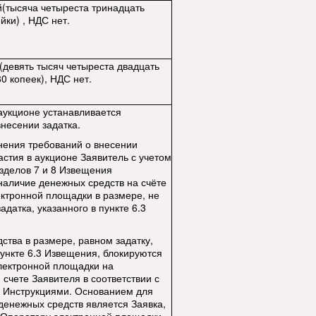
(тысяча четыреста тринадцать
йки) , НДС нет.
(девять тысяч четыреста двадцать
0 копеек), НДС нет.
 аукционе устанавливается
внесении задатка.
нения требований о внесении
астия в аукционе Заявитель с учетом
зделов 7 и 8 Извещения
наличие денежных средств на счёте
ктронной площадки в размере, не
датка, указанного в пункте 6.3
ства в размере, равном задатку,
пункте 6.3 Извещения, блокируются
лектронной площадки на
счете Заявителя в соответствии с
 Инструкциями. Основанием для
денежных средств является Заявка,