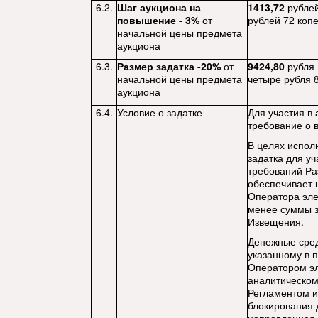
6.2.
Шаг аукциона на
1413,72
рублей
повышение - 3%
от
рублей 72 копе
начальной цены предмета
аукциона
6.3.
Размер задатка -20%
от
9424,80
рубля 
начальной цены предмета
четыре рубля 8
аукциона
6.4.
Условие о задатке
Для участия в
требование о 
В целях испол
задатка для уч
требований Ра
обеспечивает 
Оператора эле
менее суммы за
Извещения.
Денежные сред
указанному в 
Оператором э
аналитическом 
Регламентом и
блокирования 