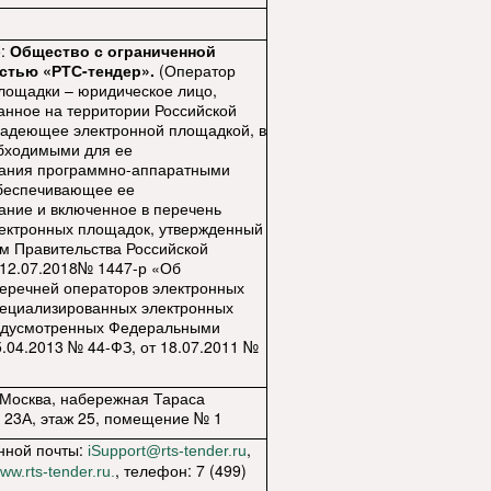
е:
Общество с ограниченной
стью «РТС-тендер».
(Оператор
лощадки – юридическое лицо,
анное на территории Российской
ладеющее электронной площадкой, в
обходимыми для ее
ания программно-аппаратными
обеспечивающее ее
ние и включенное в перечень
ектронных площадок, утвержденный
м Правительства Российской
12.07.2018№ 1447-р «Об
еречней операторов электронных
пециализированных электронных
едусмотренных Федеральными
5.04.2013 № 44-ФЗ, от 18.07.2011 №
 Москва, набережная Тараса
 23А, этаж 25, помещение № 1
нной почты:
,
iSupport@rts-tender.ru
, телефон: 7 (499)
ww.rts-tender.ru.