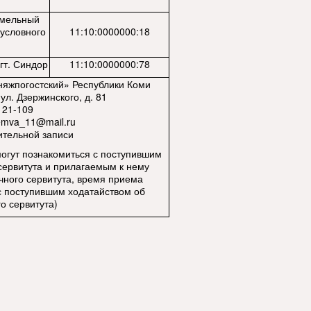
емельный
 условного
11:10:0000000:18
гт. Синдор
11:10:0000000:78
яжпогостский» Республики Коми
ул. Дзержинского, д. 81
 21-109
emva_11@mail.ru
ительной записи
могут познакомиться с поступившим
сервитута и прилагаемым к нему
ного сервитута, время приема
с поступившим ходатайством об
о сервитута)