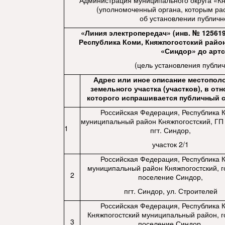
Администрация муниципального округа «Кн
(уполномоченный органа, которым ра
об установлении публичн
«Линия электропередач» (инв. № 12561
Республика Коми, Княжпогостский район, 
«Синдор» до арт
(цель установления публич
Адрес или иное описание местопол
земельного участка (участков), в от
которого испрашивается публичный 
Российская Федерация, Республика 
муниципальный район Княжпогостский, ГП
1
пгт. Синдор,
участок 2/1
Российская Федерация, Республика 
муниципальный район Княжпогостский, г
2
поселение Синдор,
пгт. Синдор, ул. Строителей
Российская Федерация, Республика 
Княжпогостский муниципальный район, г
3
поселение Синдор,