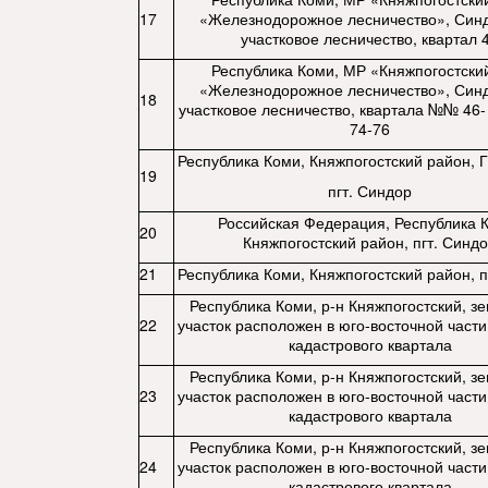
17
«Железнодорожное лесничество», Син
участковое лесничество, квартал 
Республика Коми, МР «Княжпогостски
«Железнодорожное лесничество», Син
18
участковое лесничество, квартала №№ 46- 
74-76
Республика Коми, Княжпогостский район, 
19
пгт. Синдор
Российская Федерация, Республика 
20
Княжпогостский район, пгт. Синд
21
Республика Коми, Княжпогостский район, п
Республика Коми, р-н Княжпогостский, з
22
участок расположен в юго-восточной части
кадастрового квартала
Республика Коми, р-н Княжпогостский, з
23
участок расположен в юго-восточной части
кадастрового квартала
Республика Коми, р-н Княжпогостский, з
24
участок расположен в юго-восточной части
кадастрового квартала