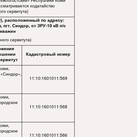
яжпогостский» Республики Коми
ссматривается ходатайство
ого сервитута)
9), расположенный по адресу:
пгт. Синдор, от ЗРУ-10 кВ п/с
скважин
ного сервитута)
ожения
ношении
Кадастровый номер
сервитут
Коми,
 «Синдор»,
11:10:1601011:569
Коми,
ородское
11:10:1601011:568
Коми,
ородское
11:10:1601011:566