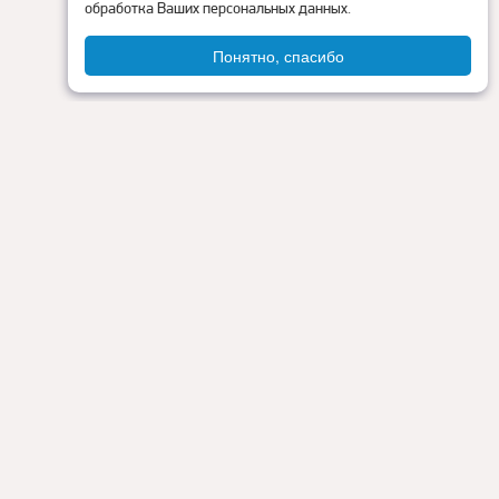
обработка Ваших персональных данных.
Понятно, спасибо
Администрация округа
ия
Контакты
Прокуратура
Режим работы:
Пн - Пт: 9.00 - 18.00
Перерыв на обед: с 13.00 до 14.00
Сб - Вс: выходные