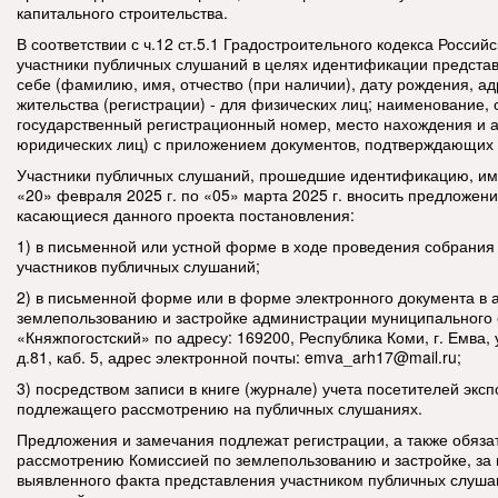
капитального строительства.
В соответствии с ч.12 ст.5.1 Градостроительного кодекса Росси
участники публичных слушаний в целях идентификации предста
себе (фамилию, имя, отчество (при наличии), дату рождения, а
жительства (регистрации) - для физических лиц; наименование,
государственный регистрационный номер, место нахождения и а
юридических лиц) с приложением документов, подтверждающих 
Участники публичных слушаний, прошедшие идентификацию, име
«20» февраля 2025 г. по «05» марта 2025 г. вносить предложени
касающиеся данного проекта постановления:
1) в письменной или устной форме в ходе проведения собрания
участников публичных слушаний;
2) в письменной форме или в форме электронного документа в 
землепользованию и застройке администрации муниципального 
«Княжпогостский» по адресу: 169200, Республика Коми, г. Емва, 
д.81, каб. 5, адрес электронной почты:
emva_arh17@mail.ru;
3) посредством записи в книге (журнале) учета посетителей эксп
подлежащего рассмотрению на публичных слушаниях.
Предложения и замечания подлежат регистрации, а также обяз
рассмотрению Комиссией по землепользованию и застройке, за
выявленного факта представления участником публичных слуш