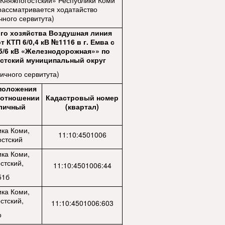
Княжпогостский» Республики Коми
рассматривается ходатайство
чного сервитута)
ого хозяйства Воздушная линия
 КТП 6/0,4 кВ №1116 в г. Емва с
35/6 кВ «Железнодорожная»» по
остский муниципальный округ
ичного сервитута)
оположения
в отношении
Кадастровый номер
бличный
(квартал)
ка Коми,
11:10:4501006
остский
ка Коми,
стский,
11:10:4501006:44
51б
ка Коми,
стский,
11:10:4501006:603
о