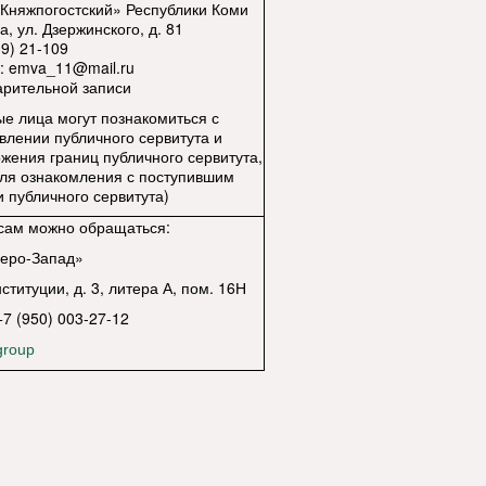
Княжпогостский» Республики Коми
а, ул. Дзержинского, д. 81
9) 21-109
ы:
emva_11@mail.ru
арительной записи
ые лица могут познакомиться с
влении публичного сервитута и
ения границ публичного сервитута,
ля ознакомления с поступившим
 публичного сервитута)
сам можно обращаться:
еро-Запад»
ституции, д. 3, литера А, пом. 16Н
+7 (950) 003-27-12
group