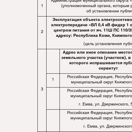
Администрация муниципального округа «
1
(уполномоченный органа, которым 
об установлении публи
Эксплуатация объекта электросетев
электропередачи «ВЛ 0,4 кВ фидер 1 от
центром питания от яч. 11Ш ПС 110/
2
адресу: Республика Коми, Княжпог
(цель установления публ
Адрес или иное описание мест
земельного участка (участков), 
которого испрашивается пу
сервитут
Российская Федерация, Республи
1
муниципальный округ Княжпог
3
Российская Федерация, Республи
муниципальный округ Княжпого
г. Емва, ул. Дзержинского, 
Российская Федерация, Республи
муниципальный округ Княжпого
г. Емва, ул. Дзержинског