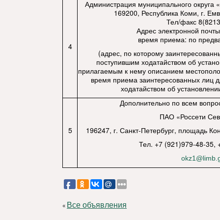
Администрация муниципального округа «
169200, Республика Коми, г. Емв
Тел/факс 8(8213
Адрес электронной почт
время приема: по предв
4
(адрес, по которому заинтересованн
поступившим ходатайством об устано
прилагаемым к нему описанием местополож
время приема заинтересованных лиц д
ходатайством об установлении
Дополнительно по всем вопро
ПАО «Россети Сев
5
196247, г. Санкт-Петербург, площадь Кон
Тел. +7 (921)979-48-35, 
okz1@limb.
Все объявления
«