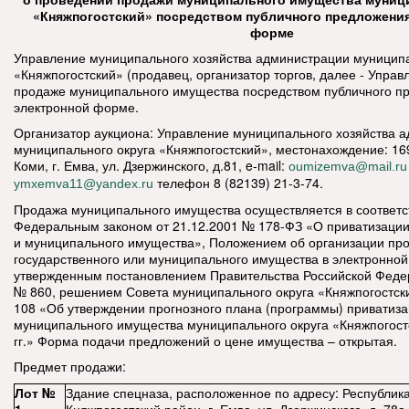
«Княжпогостский» посредством публичного предложения
форме
Управление муниципального хозяйства администрации муниципа
«Княжпогостский» (продавец, организатор торгов, далее - Управ
продаже муниципального имущества
посредством публичного п
электронной форме.
Организатор аукциона: Управление муниципального хозяйства 
муниципального округа «Княжпогостский», местонахождение: 16
Коми, г. Емва, ул. Дзержинского, д.81, e-mail:
oumizemva@mail.ru
телефон 8 (82139) 21-3-74.
ymxemva11@yandex.ru
Продажа муниципального имущества осуществляется в соответс
Федеральным законом от 21.12.2001 № 178-ФЗ «О приватизации
и муниципального имущества», Положением об организации пр
государственного или муниципального имущества в электронно
утвержденным постановлением Правительства Российской Федер
№ 860, решением Совета муниципального округа «Княжпогостски
108 «Об утверждении прогнозного плана (программы) приватиз
муниципального имущества муниципального округа «Княжпогост
гг.» Форма подачи предложений о цене имущества – открытая.
Предмет продажи:
Лот №
Здание спецназа, расположенное по адресу: Республик