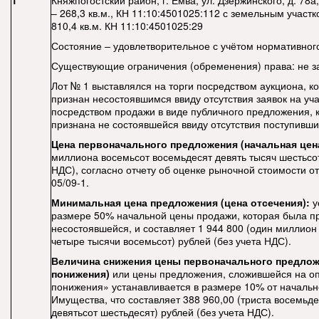
1
Княжпогостский район, г. Емва, ул. Дзержинского, д. 7
– 268,3 кв.м., КН 11:10:4501025:112 с земельным учас
810,4 кв.м. КН 11:10:4501025:29
Состояние – удовлетворительное с учётом нормативног
Существующие ограничения (обременения) права: не з
Лот № 1 выставлялся на торги посредством аукциона, к
признан несостоявшимся ввиду отсутствия заявок на уча
посредством продажи в виде публичного предложения, 
признана не состоявшейся ввиду отсутствия поступивши
Цена первоначального предложения (начальная цен
миллиона восемьсот восемьдесят девять тысяч шестьсот
НДС), согласно отчету об оценке рыночной стоимости о
05/09-1.
Минимальная цена предложения (цена отсечения):
у
размере 50% начальной цены продажи, которая была п
несостоявшейся, и составляет 1 944 800 (один миллион
четыре тысячи восемьсот) рублей (без учета НДС).
Величина снижения цены первоначального предлож
понижения)
или цены предложения, сложившейся на о
понижения» устанавливается в размере 10% от началь
Имущества, что составляет 388 960,00
(триста восемьде
девятьсот шестьдесят) рублей (без учета НДС).