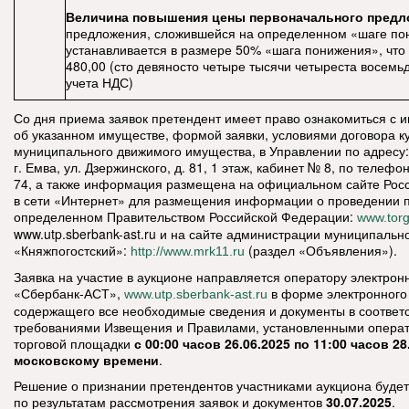
Величина повышения цены первоначального пред
предложения, сложившейся на определенном «шаге по
устанавливается в размере 50% «шага понижения», что 
480,00 (сто девяносто четыре тысячи четыреста восемьд
учета НДС)
Со дня приема заявок претендент имеет право ознакомиться с
об указанном имуществе, формой заявки, условиями договора к
муниципального движимого имущества, в Управлении по адресу:
г. Емва, ул. Дзержинского, д. 81, 1 этаж, кабинет № 8, по телефон
74, а также информация размещена на официальном сайте Рос
в сети «Интернет» для размещения информации о проведении 
определенном Правительством Российской Федерации:
www.torg
www.utp.sberbank-ast.ru и на сайте администрации муниципально
«Княжпогостский»:
(раздел «Объявления»).
http://www.mrk11.ru
Заявка на участие в аукционе направляется оператору электро
«Сбербанк-АСТ»,
в форме электронного
www.utp.sberbank-ast.ru
содержащего все необходимые сведения и документы в соответс
требованиями Извещения и Правилами, установленными опера
торговой площадки
с 00:00 часов 26.06.2025 по 11:00 часов 28
московскому времени
.
Решение о признании претендентов участниками аукциона будет
по результатам рассмотрения заявок и документов
30.07.2025
.