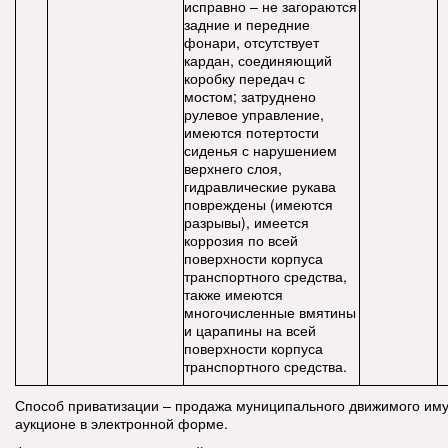
исправно – не загораются
задние и передние
фонари, отсутствует
кардан, соединяющий
коробку передач с
мостом; затруднено
рулевое управление,
имеются потертости
сиденья с нарушением
верхнего слоя,
гидравлические рукава
повреждены (имеются
разрывы), имеется
коррозия по всей
поверхности корпуса
транспортного средства,
также имеются
многочисленные вмятины
и царапины на всей
поверхности корпуса
транспортного средства.
Способ приватизации – продажа муниципального движимого им
аукционе в электронной форме.