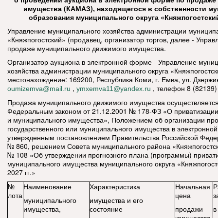
имущества (КАМАЗ), находящегося в собственности м
образования муниципального округа «Княжпогостски
Управление муниципального хозяйства администрации муниципа
«Княжпогостский» (продавец, организатор торгов, далее - Управ
продаже муниципального движимого имущества.
Организатор аукциона в электронной форме - Управление муни
хозяйства администрации муниципального округа «Княжпогостск
местонахождение: 169200, Республика Коми, г. Емва, ул. Дзержинс
,
, телефон 8 (82139)
oumizemva@mail.ru
ymxemva11@yandex.ru
Продажа муниципального движимого имущества осуществляется 
Федеральным законом от 21.12.2001 № 178-ФЗ «О приватизации
и муниципального имущества», Положением об организации пр
государственного или муниципального имущества в электронно
утвержденным постановлением Правительства Российской Федер
№ 860, решением Совета муниципального района «Княжпогостск
№ 108 «Об утверждении прогнозного плана (программы) приват
муниципального имущества муниципального округа «Княжпогостс
2027 гг.»
№
Наименование
Характеристика
Начальная
Р
лота
цена
з
муниципального
имущества и его
имущества,
состояние
продажи
в
имущества,