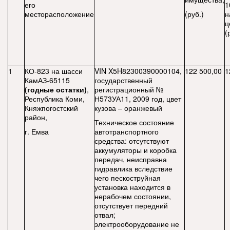
его
1
месторасположение
(руб.)
н
ц
(
1
КО-823 на шасси
VIN X5H82300390000104,
122 500,00
1
КамАЗ-65115
государственный
(годные остатки)
,
регистрационный №
Республика Коми,
Н573УА11, 2009 год, цвет
Княжпогостский
кузова – оранжевый
район,
Техническое состояние
г. Емва
автотранспортного
средства: отсутствуют
аккумуляторы и коробка
передач, неисправна
гидравлика вследствие
чего пескоструйная
установка находится в
нерабочем состоянии,
отсутствует передний
отвал;
электрооборудование не