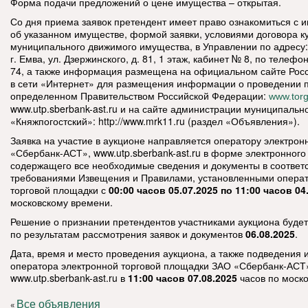
Форма подачи предложений о цене имущества – открытая.
Со дня приема заявок претендент имеет право ознакомиться с
об указанном имуществе, формой заявки, условиями договора к
муниципального движимого имущества, в Управлении по адресу:
г. Емва, ул. Дзержинского, д. 81, 1 этаж, кабинет № 8, по телефон
74, а также информация размещена на официальном сайте Рос
в сети «Интернет» для размещения информации о проведении 
определенном Правительством Российской Федерации:
www.torg
www.utp.sberbank-ast.ru и на сайте администрации муниципальн
«Княжпогостский»: http://www.mrk11.ru (раздел «Объявления»).
Заявка на участие в аукционе направляется оператору электро
«Сбербанк-АСТ», www.utp.sberbank-ast.ru в форме электронного
содержащего все необходимые сведения и документы в соответс
требованиями Извещения и Правилами, установленными опера
торговой площадки с
00:00 часов 05.07.2025 по 11:00 часов 04
московскому времени.
Решение о признании претендентов участниками аукциона будет
по результатам рассмотрения заявок и документов
06.08.2025
.
Дата, время и место проведения аукциона, а также подведения и
оператора электронной торговой площадки ЗАО «Сбербанк-АСТ
www.utp.sberbank-ast.ru в
11:00 часов 07.08.2025
часов по моск
Все объявления
«