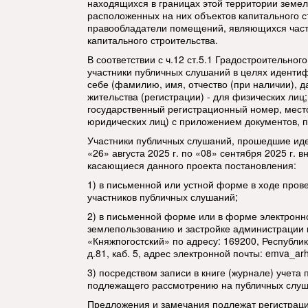
находящихся в границах этой территории земель
расположенных на них объектов капитального ст
правообладатели помещений, являющихся част
капитального строительства.
В соответствии с ч.12 ст.5.1 Градостроительно
участники публичных слушаний в целях иденти
себе (фамилию, имя, отчество (при наличии), д
жительства (регистрации) - для физических лиц
государственный регистрационный номер, мест
юридических лиц) с приложением документов, 
Участники публичных слушаний, прошедшие иде
«26» августа 2025 г. по «08» сентября 2025 г. 
касающиеся данного проекта постановления:
1) в письменной или устной форме в ходе пров
участников публичных слушаний;
2) в письменной форме или в форме электронно
землепользованию и застройке администрации 
«Княжпогостский» по адресу: 169200, Республика
д.81, каб. 5, адрес электронной почты:
emva_arh
3) посредством записи в книге (журнале) учета 
подлежащего рассмотрению на публичных слуш
Предложения и замечания подлежат регистраци