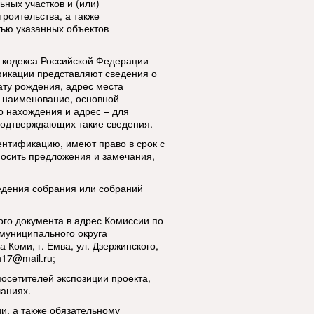
ных участков и (или)
роительства, а также
ью указанных объектов
го кодекса Российской Федерации
фикации представляют сведения о
ату рождения, адрес места
; наименование, основной
о нахождения и адрес – для
подтверждающих такие сведения.
нтификацию, имеют право в срок с
вносить предложения и замечания,
едения собрания или собраний
го документа в адрес Комиссии по
муниципального округа
 Коми, г. Емва, ул. Дзержинского,
17@mail.ru;
посетителей экспозиции проекта,
аниях.
и, а также обязательному