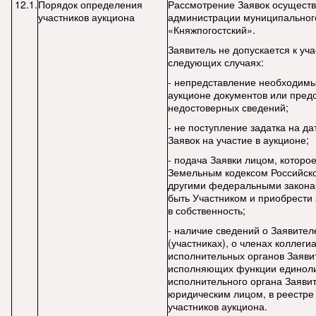
12.1.
Порядок определения
Рассмотрение Заявок осуществ
участников аукциона
администрации муниципального
«Княжпогостский».
Заявитель не допускается к уча
следующих случаях:
- непредставление необходимы
аукционе документов или пред
недостоверных сведений;
- не поступление задатка на д
Заявок на участие в аукционе;
- подача Заявки лицом, которое
Земельным кодексом Российск
другими федеральными закона
быть Участником и приобрести
в собственность;
- наличие сведений о Заявител
(участниках), о членах коллеги
исполнительных органов Заявит
исполняющих функции единол
исполнительного органа Заяви
юридическим лицом, в реестре
участников аукциона.