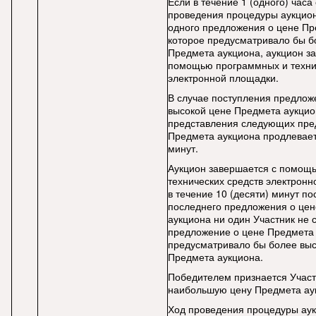
Если в течение 1 (одного) часа
проведения процедуры аукцион
одного предложения о цене Пр
которое предусматривало бы б
Предмета аукциона, аукцион з
помощью программных и техни
электронной площадки.
В случае поступления предлож
высокой цене Предмета аукцио
представления следующих пре
Предмета аукциона продлеваетс
минут.
Аукцион завершается с помощ
технических средств электронн
в течение 10 (десяти) минут п
последнего предложения о це
аукциона ни один Участник не 
предложение о цене Предмета 
предусматривало бы более вы
Предмета аукциона.
Победителем признается Учас
наибольшую цену Предмета ау
Ход проведения процедуры ау