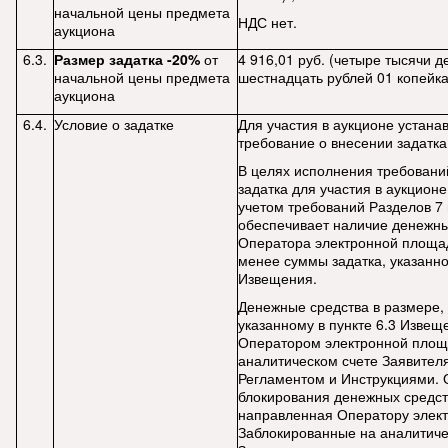
начальной цены предмета
НДС нет.
аукциона
6.3.
Размер задатка -20%
от
4 916,01 руб. (четыре тысячи д
начальной цены предмета
шестнадцать рублей 01 копейка
аукциона
6.4.
Условие о задатке
Для участия в аукционе устана
требование о внесении задатка
В целях исполнения требовани
задатка для участия в аукционе
учетом требований Разделов 7
обеспечивает наличие денежны
Оператора электронной площад
менее суммы задатка, указанног
Извещения.
Денежные средства в размере, 
указанному в пункте 6.3 Извещ
Оператором электронной площ
аналитическом счете Заявителя
Регламентом и Инструкциями.
блокирования денежных средст
направленная Оператору элек
Заблокированные на аналитиче