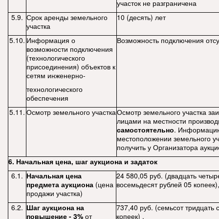
участок не разграничена
5.9.
Срок аренды земельного
10 (десять) лет
участка
5.10.
Информация о
Возможность подключения отсу
возможности подключения
(технологического
присоединения) объектов к
сетям инженерно-
технологического
обеспечения
5.11.
Осмотр земельного участка
Осмотр земельного участка з
лицами на местности производ
самостоятельно
. Информаци
местоположении земельного у
получить у Организатора аукц
6. Начальная цена, шаг аукциона и задаток
6.1.
Начальная цена
24 580,05 руб. (двадцать четыр
предмета аукциона
(цена
восемьдесят рублей 05 копеек)
продажи участка)
6.2.
Шаг аукциона на
737,40 руб. (семьсот тридцать 
повышение - 3%
от
копеек) ,