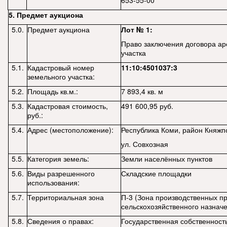
653-55-00
5. Предмет аукциона
5.0.
Предмет аукциона
Лот № 1:
Право заключения договора а
участка
5.1.
Кадастровый номер
11:10:4501037:3
земельного участка:
5.2.
Площадь кв.м.:
7 893,4 кв. м
5.3.
Кадастровая стоимость,
491 600,95 руб.
руб.:
5.4.
Адрес (местоположение):
Республика Коми, район Княжпо
ул. Совхозная
5.5.
Категория земель:
Земли населённых пунктов
5.6.
Виды разрешенного
Складские площадки
использования:
5.7.
Территориальная зона
П-3 (Зона производственных п
сельскохозяйственного назнач
5.8.
Сведения о правах:
Государственная собственност