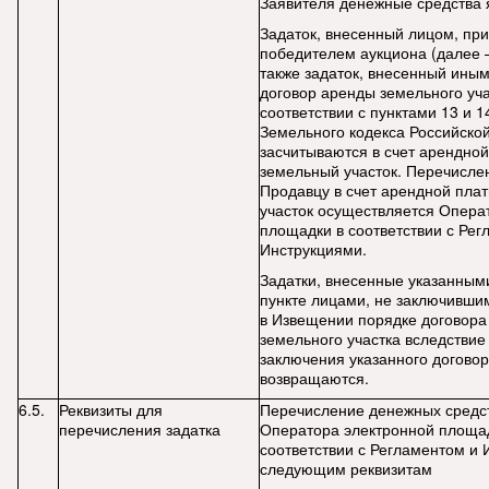
Заявителя денежные средства 
Задаток, внесенный лицом, пр
победителем аукциона (далее –
также задаток, внесенный иным
договор аренды земельного уча
соответствии с пунктами 13 и 1
Земельного кодекса Российско
засчитываются в счет арендной
земельный участок. Перечисле
Продавцу в счет арендной пла
участок осуществляется Опера
площадки в соответствии с Рег
Инструкциями.
Задатки, внесенные указанным
пункте лицами, не заключивши
в Извещении порядке договора
земельного участка вследствие
заключения указанного договор
возвращаются.
6.5.
Реквизиты для
Перечисление денежных средст
перечисления задатка
Оператора электронной площад
соответствии с Регламентом и 
следующим реквизитам