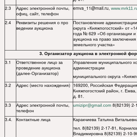
2.3
Адрес электронной почты,
emva
_11@
mail
.
ru
,
www.mrk11.r
офиц. сайт, телефон
2.4
Реквизиты решения о про
Постановление администрации
ведении аукциона
округа «Княжпогостский» от «1
года № 629
«Об организации и
аукциона на право заключения
земельного участка»
3. Организатор аукциона в электронной фо
3.1
Ответственное лицо за
Управление муниципального хо
проведение аукциона
администрации
(далее-Организатор)
муниципального округа «Княжп
3.2
Адрес (место нахождения)
169200, Российская Федерация
Княжпогостский район, г. Емва,
д. 81.
3.3
Адрес электронной почты,
8(82139) 2-1
umizipr@gmail.com
телефон
3.4.
Контактные лица
Каракчиева Татьяна Витальевн
тел. 8(82139) 2-17-81, Корнил
Владимировна 8(82139) 2-10-9