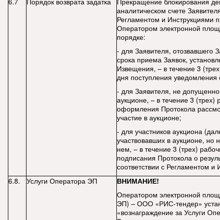
6.7
Порядок возврата задатка
Прекращение блокирования де
аналитическом счете Заявителя
Регламентом и Инструкциями п
Оператором электронной площ
порядке:
- для Заявителя, отозвавшего 
срока приема Заявок, установл
Извещения, – в течение 3 (трех
дня поступления уведомления 
- для Заявителя, не допущенног
аукционе, – в течение 3 (трех)
оформления Протокола рассмо
участие в аукционе;
- для участников аукциона (дале
участвовавших в аукционе, но 
нем, – в течение 3 (трех) рабо
подписания Протокола о резуль
соответствии с Регламентом и 
6.8.
Услуги Оператора ЭП
ВНИМАНИЕ!
Оператором электронной площ
ЭП) – ООО «РИС-тендер» уста
«вознаграждение за Услуги Оп