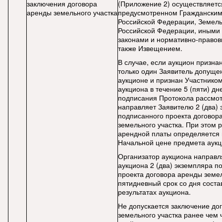
заключения договора
(Приложение 2) осуществляется
аренды земельного участка
предусмотренном Гражданским
Российской Федерации, Земел
Российской Федерации, иным
законами и нормативно-правов
также Извещением.
В случае, если аукцион призна
только один Заявитель допущен
аукционе и признан Участником
аукциона в течение 5 (пяти) дн
подписания Протокола рассмот
направляет Заявителю 2 (два)
подписанного проекта договор
земельного участка. При этом 
арендной платы определяется 
Начальной цене предмета аукц
Организатор аукциона направ
аукциона 2 (два) экземпляра п
проекта договора аренды земел
пятидневный срок со дня соста
результатах аукциона.
Не допускается заключение до
земельного участка ранее чем ч