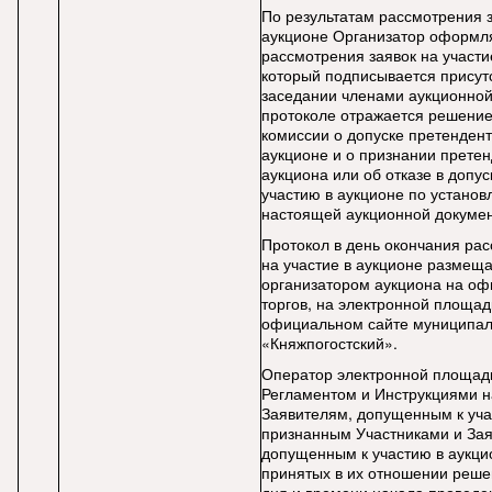
По результатам рассмотрения з
аукционе Организатор оформл
рассмотрения заявок на участи
который подписывается прису
заседании членами аукционной
протоколе отражается решение
комиссии о допуске претендент
аукционе и о признании прете
аукциона или об отказе в допус
участию в аукционе по устано
настоящей аукционной докуме
Протокол в день окончания ра
на участие в аукционе размещ
организатором аукциона на оф
торгов, на электронной площадк
официальном сайте муниципал
«Княжпогостский».
Оператор электронной площадк
Регламентом и Инструкциями 
Заявителям, допущенным к уча
признанным Участниками и Зая
допущенным к участию в аукци
принятых в их отношении реше