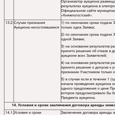
Организатор аукциона размеща
результатах аукциона в электр
Официальном сайте муниципал
«Княжпогостский».
13.2.
Случаи признания
1) по окончании срока подачи 
Аукциона несостоявшимся
только одна Заявка;
2) по окончании срока подачи 
одной Заявки;
3) на основании результатов р
принято решение об отказе в до
аукционе всех Заявителей;
4) на основании результатов р
принято решение о допуске к у
признании Участником только о
5) в случае если в течение 1 (о
начала проведения аукциона н
одного предложения о цене Пр
которое предусматривало бы б
Предмета аукциона.
14. Условия и сроки заключения договора аренды земе
14.1.
Условия и сроки
Заключение договора аренды з