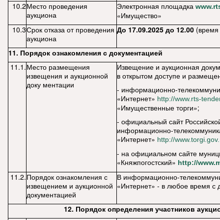
10.2
Место проведения
Электронная площадка
www
.
rt
аукциона
«Имущество»
10.3
Срок отказа от проведения
До 17.09.2025 до 12.00
(время
аукциона
11. Порядок ознакомления с документацией
11.1.
Место размещения
Извещение и аукционная докум
извещения и аукционной
в открытом доступе и размеще
доку ментации
- информационно-телекоммуни
«Интернет»
http
://
www
.
rts
-
tende
«Имущественные торги»;
- официальный сайт Российско
информационно-телекоммуник
«Интернет»
http
://
www
.
torgi
.
gov
.
- на официальном сайте муниц
«Княжпогостский»
http://www.m
11.2.
Порядок ознакомления с
В информационно-телекоммуни
извещением и аукционной
«Интернет» - в любое время с
документацией
12.
Порядок определения участников аукци