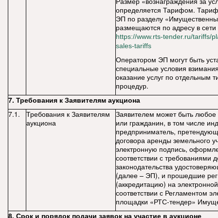
Размер «вознаграждения за ус
определяется Тарифом. Тариф
ЭП по разделу «Имущественны
размещаются по адресу в сети
https://www.rts-tender.ru/tariffs/
sales-tariffs
Оператором ЭП могут быть ус
специальные условия взимания
оказание услуг по отдельным т
процедур.
7. Требования к Заявителям аукциона
7.1.
Требования к Заявителям
Заявителем может быть любое
аукциона
или гражданин, в том числе и
предприниматель, претендующ
договора аренды земельного у
электронную подпись, оформл
соответствии с требованиями 
законодательства удостоверя
(далее – ЭП), и прошедшие ре
(аккредитацию) на электронно
соответствии с Регламентом эл
площадки «РТС-тендер» Имуще
8. Срок и порядок подачи заявок на участие в аукционе