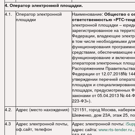
4. Оператор электронной площадки.
4.1.
Оператор электронной
Наименование:
Общество с о
площадки
ответственностью «РТС-тен
электронной площадки – юриди
зарегистрированное на террит
Федерации, владеющее электр
в том числе необходимыми для
функционирования программн
средствами, обеспечивающее 
функционирование и включенн
операторов электронных площ
Распоряжением Правительства
Федерации от 12.07.2018№ 14
утверждении перечней операт
площадок и специализированн
площадок, предусмотренных 
законами от 05.04.2013 № 44-Ф
223-ФЗ»).
4.2.
Адрес (место нахождения)
121151, город Москва, набере
Шевченко, дом 23А, этаж 25, 
4.3
Адрес электронной почты,
Адрес электронной почты:
iSup
оф.сайт, телефон
адрес сайта:
www.rts-tender.ru.