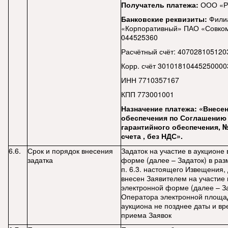
Получатель платежа:
ООО «Р
Банковские реквизиты:
Фили
«Корпоративный» ПАО «Совко
044525360
Расчётный счёт: 40702810512
Корр. счёт 30101810445250000
ИНН 7710357167
КПП 773001001
Назначение платежа: «Внесе
обеспечения по Соглашению
гарантийного обеспечения, 
счета
, без НДС».
6.6.
Срок и порядок внесения
Задаток на участие в аукционе 
задатка
форме (далее – Задаток) в раз
п. 6.3. настоящего Извещения,
внесен Заявителем на участие 
электронной форме (далее – За
Оператора электронной площа
аукциона не позднее даты и в
приема Заявок