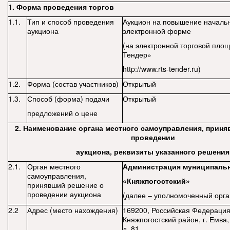
1. Форма проведения торгов
1.1.
Тип и способ проведения
Аукцион на повышение началь
аукциона
электронной форме
(на электронной торговой пл
Тендер»
http://www.rts-tender.ru)
1.2.
Форма (состав участников)
Открытый
1.3.
Способ (форма) подачи
Открытый
предложений о цене
2. Наименование органа местного самоуправления, приня
проведении
аукциона, реквизиты указанного решения
2.1.
Орган местного
Администрация муниципальн
самоуправления,
«Княжпогостский»
принявший решение о
проведении аукциона
(далее – уполномоченный орга
2.2
Адрес (место нахождения)
169200, Российская Федерация
Княжпогостский район, г. Емва,
д. 81.