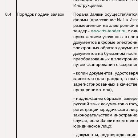
Инструкциями.
8.4.
Порядок подачи заявок
Подача Заявки осуществляется
формы (приложение № 1 к Изв
размещенной на электронной 
тендер»
с од
www.rts-tender.ru,
приложением указанных в наст
документов в форме электронн
электронных образов документо
документов на бумажном носит
преобразованных в электронн
путем сканирования с сохранен
- копии документов, удостовер
заявителя (для граждан, в том 
зарегистрированных в качеств
предпринимателя);
- надлежащим образом, завере
русский язык документов о гос
регистрации юридического лица
законодательством иностранног
случае, если Заявителем явля
юридическое лицо;
- документы, подтверждающие в