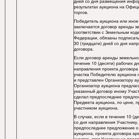
дней со дня размещения инфо
результатах аукциона на Офиц
торгов.
Победитель аукциона или иное
заключается договор аренды зе
соответствии с Земельным код
Федерации, обязаны подписать
30 (тридцати) дней со дня нап
договора.
Если договор аренды земельног
течение 10 (десяти) рабочих дн
направления проекта договора
участка Победителю аукциона 
и представлен Организатору а
Организатор аукциона предлаг
указанный договор иному Участ
сделал предпоследнее предло
Предмета аукциона, по цене, 
участником аукциона.
В случае, если в течение 10 (д
со дня направления Участнику,
предпоследнее предложение о
аукциона, проекта договора а
участка, этот Участник не пред