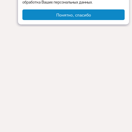
обработка Ваших персональных данных.
Понятно, спасибо
Администрация округа
ия
Контакты
Прокуратура
Режим работы:
Пн - Пт: 9.00 - 18.00
Перерыв на обед: с 13.00 до 14.00
Сб - Вс: выходные