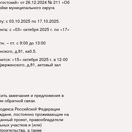
гостский» от 26.12.2024 № 211 «Об
ойки муниципального округа
: с 03.10.2025 по 17.10.2025.
та: с «03» октября 2025 г. по «17»
. – пт. с 9:00 до 13:00
ского, д.81, каб.5.
тся: «15» октября 2025 г. в 12-00
Дзержинского, д.81, актовый зал
сить замечания и предложения в
е обратной связи.
о кодекса Российской Федерации
аждане, постоянно проживающие на
данный проект, правообладатели
ных участков и (или)
роительства, а также