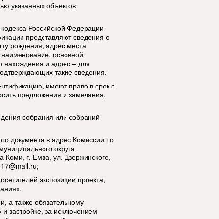
ью указанных объектов
го кодекса Российской Федерации
фикации представляют сведения о
ату рождения, адрес места
; наименование, основной
о нахождения и адрес – для
подтверждающих такие сведения.
нтификацию, имеют право в срок с
носить предложения и замечания,
едения собрания или собраний
го документа в адрес Комиссии по
муниципального округа
 Коми, г. Емва, ул. Дзержинского,
17@mail.ru;
посетителей экспозиции проекта,
аниях.
и, а также обязательному
и застройке, за исключением