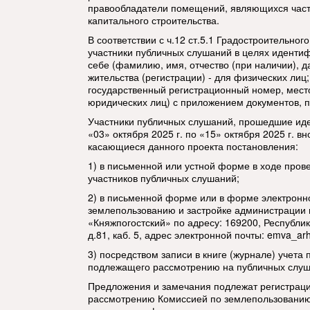
правообладатели помещений, являющихся част
капитального строительства.
В соответствии с ч.12 ст.5.1 Градостроительно
участники публичных слушаний в целях иденти
себе (фамилию, имя, отчество (при наличии), д
жительства (регистрации) - для физических лиц
государственный регистрационный номер, мест
юридических лиц) с приложением документов, 
Участники публичных слушаний, прошедшие иде
«03» октября 2025 г. по «15» октября 2025 г. в
касающиеся данного проекта постановления:
1) в письменной или устной форме в ходе пров
участников публичных слушаний;
2) в письменной форме или в форме электронно
землепользованию и застройке администрации 
«Княжпогостский» по адресу: 169200, Республика
д.81, каб. 5, адрес электронной почты:
emva_arh
3) посредством записи в книге (журнале) учета 
подлежащего рассмотрению на публичных слуш
Предложения и замечания подлежат регистраци
рассмотрению Комиссией по землепользованию 