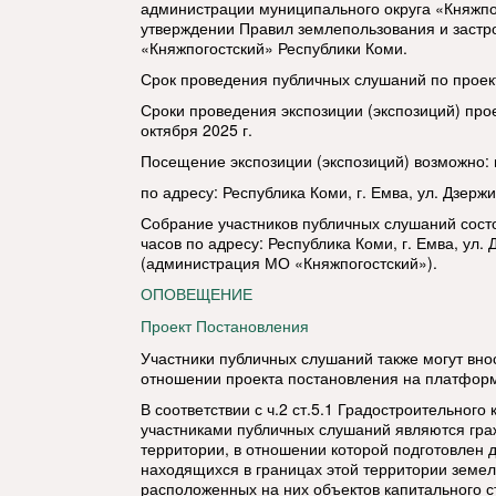
администрации муниципального округа «Княжпо
утверждении Правил землепользования и застр
«Княжпогостский» Республики Коми.
Срок проведения публичных слушаний по проекту
Сроки проведения экспозиции (экспозиций) проек
октября 2025 г.
Посещение экспозиции (экспозиций) возможно: пн
по адресу: Республика Коми, г. Емва, ул. Дзержин
Собрание участников публичных слушаний состои
часов по адресу: Республика Коми, г. Емва, ул. 
(администрация МО «Княжпогостский»).
ОПОВЕЩЕНИЕ
Проект Постановления
Участники публичных слушаний также могут вно
отношении проекта постановления на платформ
В соответствии с ч.2 ст.5.1 Градостроительног
участниками публичных слушаний являются гр
территории, в отношении которой подготовлен 
находящихся в границах этой территории земель
расположенных на них объектов капитального ст