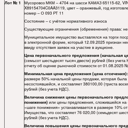
Лот № 1
Мусоровоз МКМ – 4704 на шасси КАМАЗ 65115-62, VI
X89154704C0AA3119, цвет – оранжевый, год изготовлен
номер – О 093 РТ 11
Состояние – с учётом нормативного износа
Существующие ограничения (обременения) права: не
Муниципальное имущество выставлялся на торги пос
в электронной форме, который 12.09.2025 признан н
ввиду отсутствия заявок на участие в аукционе.
Цена первоначального предложения (начальная ц
(семьсот шестьдесят тысяч двести) рублей (без учета 
отчету об оценке рыночной стоимости от 01.08.2025 №
Минимальная цена предложения (цена отсечения):
размере 50% начальной цены продажи, которая была
несостоявшейся, и составляет 380100,00 (триста восе
рублей (без учета НДС).
Величина снижения цены первоначального предл
понижения)
или цены предложения, сложившейся на
«шаге понижения» устанавливается в размере 10% от
Имущества, что составляет 76 020,00
(семьдесят шест
рублей (без учета НДС).
Величина повышения цены первоначального пре