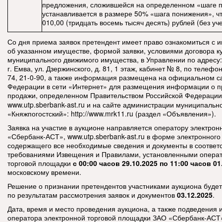
предложения, сложившейся на определенном «шаге 
устанавливается в размере 50% «шага понижения», чт
010,00 (тридцать восемь тысяч десять) рублей (без уч
Со дня приема заявок претендент имеет право ознакомиться с
об указанном имуществе, формой заявки, условиями договора к
муниципального движимого имущества, в Управлении по адресу:
г. Емва, ул. Дзержинского, д. 81, 1 этаж, кабинет № 8, по телефон
74, 21-0-90, а также информация размещена на официальном с
Федерации в сети «Интернет» для размещения информации о 
продажи, определенном Правительством Российской Федераци
www.utp.sberbank-ast.ru и на сайте администрации муниципальн
«Княжпогостский»: http://www.mrk11.ru (раздел «Объявления»).
Заявка на участие в аукционе направляется оператору электро
«Сбербанк-АСТ», www.utp.sberbank-ast.ru в форме электронного
содержащего все необходимые сведения и документы в соответс
требованиями Извещения и Правилами, установленными опера
торговой площадки
с 00:00 часов 29.10.2025 по 11:00 часов 01
московскому времени.
Решение о признании претендентов участниками аукциона будет
по результатам рассмотрения заявок и документов
03.12.2025
.
Дата, время и место проведения аукциона, а также подведения и
оператора электронной торговой площадки ЗАО «Сбербанк-АСТ