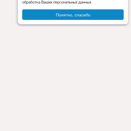
обработка Ваших персональных данных.
Понятно, спасибо
Администрация округа
ия
Контакты
Прокуратура
Режим работы:
Пн - Пт: 9.00 - 18.00
Перерыв на обед: с 13.00 до 14.00
Сб - Вс: выходные