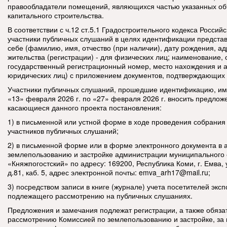
правообладатели помещений, являющихся частью указанных об
капитального строительства.
В соответствии с ч.12 ст.5.1 Градостроительного кодекса Росси
участники публичных слушаний в целях идентификации предста
себе (фамилию, имя, отчество (при наличии), дату рождения, а
жительства (регистрации) - для физических лиц; наименование,
государственный регистрационный номер, место нахождения и а
юридических лиц) с приложением документов, подтверждающих 
Участники публичных слушаний, прошедшие идентификацию, име
«13» февраля 2026 г. по «27» февраля 2026 г. вносить предлож
касающиеся данного проекта постановления:
1) в письменной или устной форме в ходе проведения собрания
участников публичных слушаний;
2) в письменной форме или в форме электронного документа в 
землепользованию и застройке администрации муниципального 
«Княжпогостский» по адресу: 169200, Республика Коми, г. Емва, 
д.81, каб. 5, адрес электронной почты:
emva_arh17@mail.ru;
3) посредством записи в книге (журнале) учета посетителей эксп
подлежащего рассмотрению на публичных слушаниях.
Предложения и замечания подлежат регистрации, а также обяз
рассмотрению Комиссией по землепользованию и застройке, за