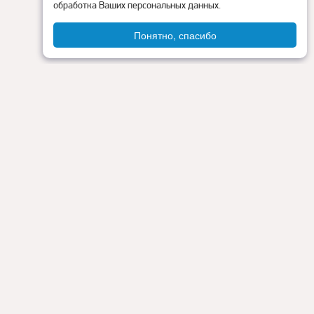
обработка Ваших персональных данных.
Понятно, спасибо
Администрация округа
ия
Контакты
Прокуратура
Режим работы:
Пн - Пт: 9.00 - 18.00
Перерыв на обед: с 13.00 до 14.00
Сб - Вс: выходные