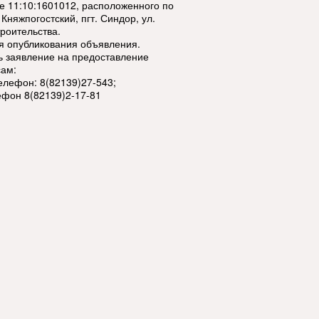
ле 11:10:1601012, расположенного по
Княжпогостский, пгт. Синдор, ул.
роительства.
ня опубликования объявления.
ь заявление на предоставление
сам:
 телефон: 8(82139)27-543;
елефон 8(82139)2-17-81