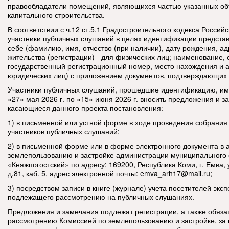
правообладатели помещений, являющихся частью указанных об
капитального строительства.
В соответствии с ч.12 ст.5.1 Градостроительного кодекса Росси
участники публичных слушаний в целях идентификации предста
себе (фамилию, имя, отчество (при наличии), дату рождения, а
жительства (регистрации) - для физических лиц; наименование,
государственный регистрационный номер, место нахождения и а
юридических лиц) с приложением документов, подтверждающих 
Участники публичных слушаний, прошедшие идентификацию, име
«27» мая 2026 г. по «15» июня 2026 г. вносить предложения и з
касающиеся данного проекта постановления:
1) в письменной или устной форме в ходе проведения собрания
участников публичных слушаний;
2) в письменной форме или в форме электронного документа в 
землепользованию и застройке администрации муниципального 
«Княжпогостский» по адресу: 169200, Республика Коми, г. Емва, 
д.81, каб. 5, адрес электронной почты:
emva_arh17@mail.ru;
3) посредством записи в книге (журнале) учета посетителей эксп
подлежащего рассмотрению на публичных слушаниях.
Предложения и замечания подлежат регистрации, а также обяз
рассмотрению Комиссией по землепользованию и застройке, за