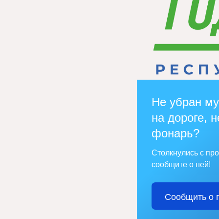
Не убран му
на дороге, н
фонарь?
Столкнулись с пр
сообщите о ней!
Сообщить о 