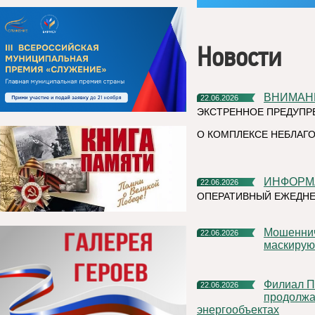
Новости
ВНИМАН
22.06.2026
ЭКСТРЕННОЕ ПРЕДУПР
О КОМПЛЕКСЕ НЕБЛАГО
ИНФОР
22.06.2026
ОПЕРАТИВНЫЙ ЕЖЕДНЕ
Мошенническая схема в мессенджерах: как аферисты
22.06.2026
маскирую
Филиал ПАО «Россети Северо-Запад» в Республике Коми
22.06.2026
продолжа
энергообъектах