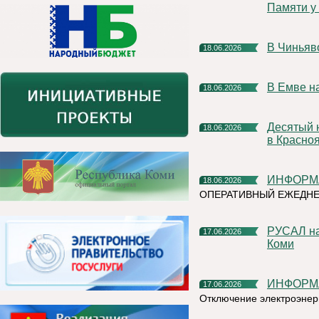
Памяти у 
В Чинья
18.06.2026
В Емве 
18.06.2026
Десятый научный фестиваль РУСАЛа стартует уже в августе
18.06.2026
в Красно
ИНФОР
18.06.2026
ОПЕРАТИВНЫЙ ЕЖЕДНЕ
РУСАЛ направит более 13 миллионов рублей на развитие
17.06.2026
Коми
ИНФОР
17.06.2026
Отключение электроэнер